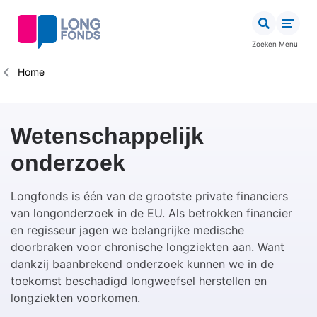
Overslaan
en
naar
Zoeken
Menu
de
inhoud
Kruimelpad
Home
gaan
Wetenschappelijk
onderzoek
Longfonds is één van de grootste private financiers
van longonderzoek in de EU. Als betrokken financier
en regisseur jagen we belangrijke medische
doorbraken voor chronische longziekten aan. Want
dankzij baanbrekend onderzoek kunnen we in de
toekomst beschadigd longweefsel herstellen en
longziekten voorkomen.