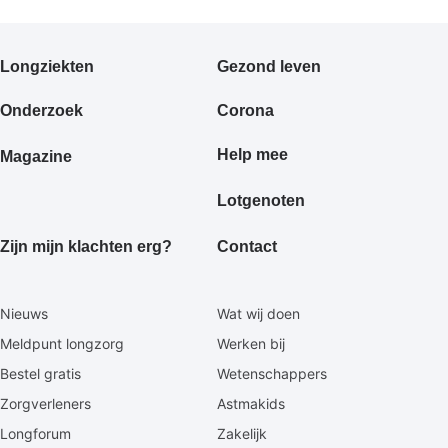
Primair
Longziekten
Gezond leven
footermenu
Onderzoek
Corona
Help mee
Magazine
Lotgenoten
Zijn mijn klachten erg?
Contact
Secundaire
Nieuws
Wat wij doen
footermenu
Meldpunt longzorg
Werken bij
Bestel gratis
Wetenschappers
Zorgverleners
Astmakids
Longforum
Zakelijk