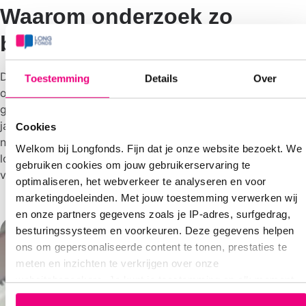
Waarom onderzoek zo
belangrijk is
Door
wetenschappelijk onderzoek
krijgen we meer kennis
Toestemming
Details
Over
over longziekten en wat we kunnen doen om ze te
genezen én te voorkomen. Daarom investeert Longfonds
jaarlijks miljoenen in onderzoek. We zorgen ervoor dat het
Cookies
niet bij onderzoek blijft: we willen dat mensen met een
Welkom bij Longfonds. Fijn dat je onze website bezoekt. We
longziekte er zo snel mogelijk iets aan hebben. We gaan
gebruiken cookies om jouw gebruikerservaring te
voor echte oplossingen!
optimaliseren, het webverkeer te analyseren en voor
marketingdoeleinden. Met jouw toestemming verwerken wij
en onze partners gegevens zoals je IP-adres, surfgedrag,
besturingssysteem en voorkeuren. Deze gegevens helpen
ons om gepersonaliseerde content te tonen, prestaties te
meten en inzichten te verkrijgen over onze
websitebezoekers. Je kunt je toestemming op elk moment
wijzigen of intrekken via het cookie-icoontje linksonder elke