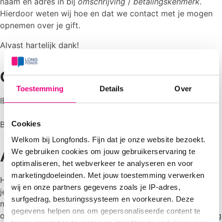
naam en adres in bij
omschrijving
/
betalingskenmerk
.
Hierdoor weten wij hoe en dat we contact met je mogen
opnemen over je gift.
Alvast hartelijk dank!
Onze bankgegevens
Toestemming
Details
Over
IBAN rekeningnummer:
NL 50 ABNA 0575255250
BIC code: ABNA NL 2A
Cookies
Welkom bij Longfonds. Fijn dat je onze website bezoekt.
We gebruiken cookies om jouw gebruikerservaring te
Automatische incasso
optimaliseren, het webverkeer te analyseren en voor
marketingdoeleinden. Met jouw toestemming verwerken
Heb je gekozen voor een automatische incasso? Dan vind
wij en onze partners gegevens zoals je IP-adres,
je op je bankafschrift of in de bevestigingsmail het
surfgedrag, besturingssysteem en voorkeuren. Deze
mandaatnummer. Dit nummer kun je gebruiken bij vragen
gegevens helpen ons om gepersonaliseerde content te
over je machtiging. Je bijdrage wordt op de laatste vrijdag