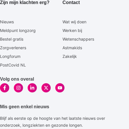
Zijn mijn klachten erg?
Contact
Secundaire
Nieuws
Wat wij doen
footermenu
Meldpunt longzorg
Werken bij
Bestel gratis
Wetenschappers
Zorgverleners
Astmakids
Longforum
Zakelijk
PostCovid NL
Volg ons overal
Mis geen enkel nieuws
Blijf als eerste op de hoogte van het laatste nieuws over
onderzoek, longziekten en gezonde longen.