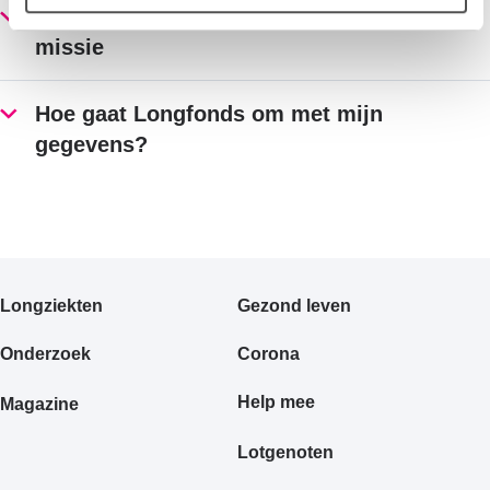
Met jouw donatie draag je bij aan onze
missie
Hoe gaat Longfonds om met mijn
gegevens?
Primair
Longziekten
Gezond leven
footermenu
Onderzoek
Corona
Help mee
Magazine
Lotgenoten