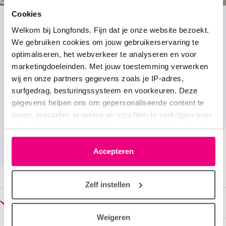
Cookies
Welkom bij Longfonds. Fijn dat je onze website bezoekt.
We gebruiken cookies om jouw gebruikerservaring te
optimaliseren, het webverkeer te analyseren en voor
marketingdoeleinden. Met jouw toestemming verwerken
Ineens lukte 200 meter lopen niet meer, al wist ik
wij en onze partners gegevens zoals je IP-adres,
diep vanbinnen al langer dat het mis was.
surfgedrag, besturingssysteem en voorkeuren. Deze
gegevens helpen ons om gepersonaliseerde content te
Clifford (58)
tonen, prestaties te meten en inzichten te verkrijgen over
onze websitebezoekers. Je kunt je toestemming op elk
moment wijzigen of intrekken via het cookie-icoontje
linksonder elke pagina. De lijst met partners is te vinden
Accepteren
in het tabblad “details”.
Zelf instellen
Gift overmaken?
Weigeren