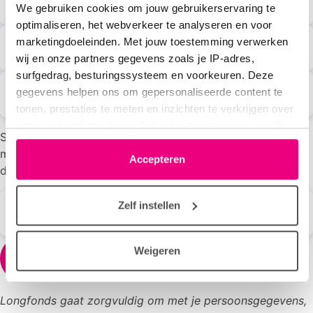
Tussenvoegsel
(optioneel)
We gebruiken cookies om jouw gebruikerservaring te
optimaliseren, het webverkeer te analyseren en voor
marketingdoeleinden. Met jouw toestemming verwerken
Achternaam
wij en onze partners gegevens zoals je IP-adres,
surfgedrag, besturingssysteem en voorkeuren. Deze
gegevens helpen ons om gepersonaliseerde content te
E-mailadres
tonen, prestaties te meten en inzichten te verkrijgen over
onze websitebezoekers. Je kunt je toestemming op elk
Sta jij ervoor open om meer te vertellen over jouw
moment wijzigen of intrekken via het cookie-icoontje
melding? Vermeld dan jouw telefoonnummer. We nemen
linksonder elke pagina. De lijst met partners is te vinden
Accepteren
dan evt. vrijblijvend contact met je op.
in het tabblad “details”.
Zelf instellen
Telefoonnummer
(optioneel)
Weigeren
Versturen
Longfonds gaat zorgvuldig om met je persoonsgegevens,