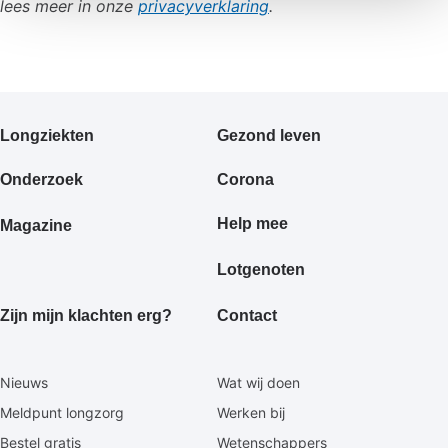
lees meer in onze
privacyverklaring
.
Primair
Longziekten
Gezond leven
footermenu
Onderzoek
Corona
Help mee
Magazine
Lotgenoten
Zijn mijn klachten erg?
Contact
Secundaire
Nieuws
Wat wij doen
footermenu
Meldpunt longzorg
Werken bij
Bestel gratis
Wetenschappers