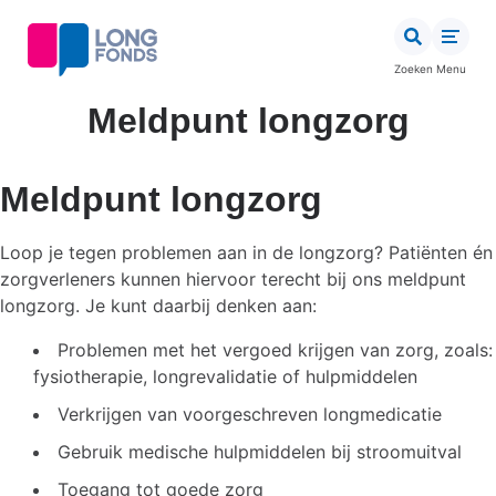
Overslaan
en
naar
Zoeken
Menu
de
inhoud
Meldpunt longzorg
gaan
Meldpunt longzorg
Loop je tegen problemen aan in de longzorg? Patiënten én
zorgverleners kunnen hiervoor terecht bij ons meldpunt
longzorg. Je kunt daarbij denken aan:
Problemen met het vergoed krijgen van zorg, zoals:
fysiotherapie, longrevalidatie of hulpmiddelen
Verkrijgen van voorgeschreven longmedicatie
Gebruik medische hulpmiddelen bij stroomuitval
Toegang tot goede zorg