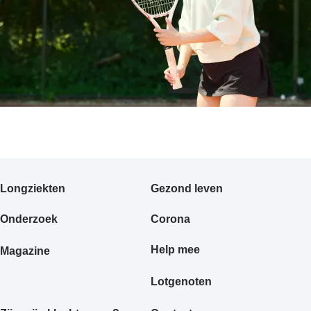
Primair
Longziekten
Gezond leven
footermenu
Onderzoek
Corona
Help mee
Magazine
Lotgenoten