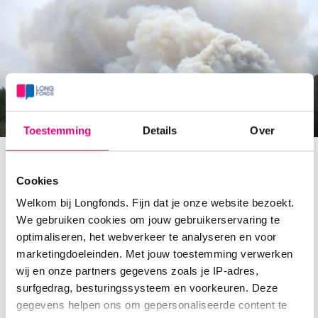
Toestemming
Details
Over
3 augustus 2026
Cookies
Effect natuurbranden op luchtkwaliteit
Welkom bij Longfonds. Fijn dat je onze website bezoekt.
en longen
We gebruiken cookies om jouw gebruikerservaring te
optimaliseren, het webverkeer te analyseren en voor
Ze branden nog op ons netvlies: de beelden van de
marketingdoeleinden. Met jouw toestemming verwerken
natuurbranden in Spanje en Frankrijk. Vandaag brak
wij en onze partners gegevens zoals je IP-adres,
een grote bosbrand uit in Noord-Limburg. Wat is het
surfgedrag, besturingssysteem en voorkeuren. Deze
effect van zulke grote branden op de luchtkwaliteit en
gegevens helpen ons om gepersonaliseerde content te