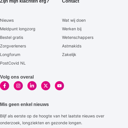
Zijn mijn klachten erg?
Contact
Secundaire
Nieuws
Wat wij doen
footermenu
Meldpunt longzorg
Werken bij
Bestel gratis
Wetenschappers
Zorgverleners
Astmakids
Longforum
Zakelijk
PostCovid NL
Volg ons overal
Mis geen enkel nieuws
Blijf als eerste op de hoogte van het laatste nieuws over
onderzoek, longziekten en gezonde longen.