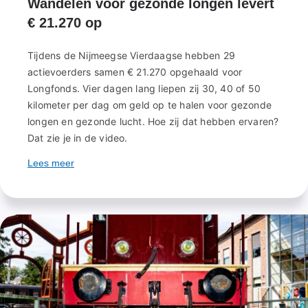
Wandelen voor gezonde longen levert
€ 21.270 op
Tijdens de Nijmeegse Vierdaagse hebben 29
actievoerders samen € 21.270 opgehaald voor
Longfonds. Vier dagen lang liepen zij 30, 40 of 50
kilometer per dag om geld op te halen voor gezonde
longen en gezonde lucht. Hoe zij dat hebben ervaren?
Dat zie je in de video.
Lees meer
over
Wandelen
voor
gezonde
longen
levert
€
21.270
op