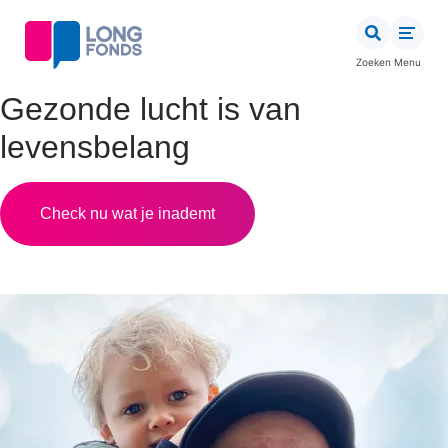
Overslaan
en
naar
Zoeken
Menu
de
inhoud
Gezonde lucht is van
gaan
levensbelang
Check nu wat je inademt