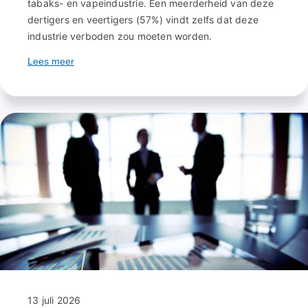
tabaks- en vapeindustrie. Een meerderheid van deze
dertigers en veertigers (57%) vindt zelfs dat deze
industrie verboden zou moeten worden.
Lees meer
over
Millennials
willen
verbod
op
tabaks-
en
vapeindustrie
13 juli 2026