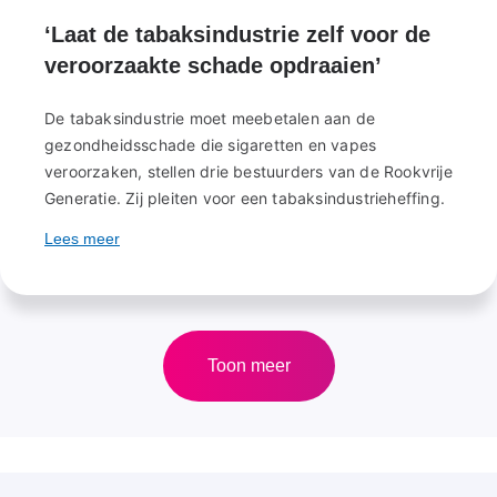
‘Laat de tabaksindustrie zelf voor de
veroorzaakte schade opdraaien’
De tabaksindustrie moet meebetalen aan de
gezondheidsschade die sigaretten en vapes
veroorzaken, stellen drie bestuurders van de Rookvrije
Generatie. Zij pleiten voor een tabaksindustrieheffing.
Lees meer
over
‘Laat
de
tabaksindustrie
zelf
voor
Toon meer
de
veroorzaakte
schade
opdraaien’