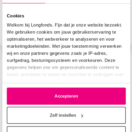
Nalaten
Draag met uw nalatenschap bij aan een wereld zonder
Cookies
longziekten en laat uw idealen voortleven.
Welkom bij Longfonds. Fijn dat je onze website bezoekt.
We gebruiken cookies om jouw gebruikerservaring te
Meer over nalaten aan Longfonds
optimaliseren, het webverkeer te analyseren en voor
marketingdoeleinden. Met jouw toestemming verwerken
wij en onze partners gegevens zoals je IP-adres,
surfgedrag, besturingssysteem en voorkeuren. Deze
gegevens helpen ons om gepersonaliseerde content te
tonen, prestaties te meten en inzichten te verkrijgen over
onze websitebezoekers. Je kunt je toestemming op elk
moment wijzigen of intrekken via het cookie-icoontje
linksonder elke pagina. De lijst met partners is te vinden
Accepteren
in het tabblad “details”.
Zelf instellen