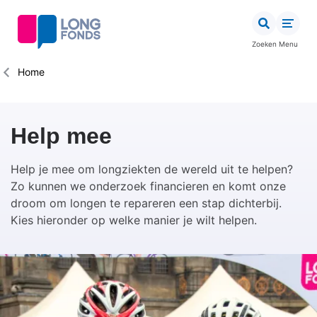
Overslaan
en
naar
Zoeken
Menu
de
inhoud
Kruimelpad
Home
gaan
Help mee
Help je mee om longziekten de wereld uit te helpen?
Zo kunnen we onderzoek financieren en komt onze
droom om longen te repareren een stap dichterbij.
Kies hieronder op welke manier je wilt helpen.