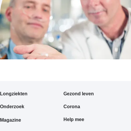
Primair
Longziekten
Gezond leven
footermenu
Onderzoek
Corona
Help mee
Magazine