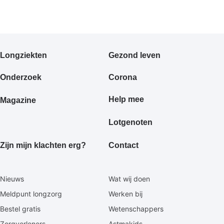
Primair
Longziekten
Gezond leven
footermenu
Onderzoek
Corona
Help mee
Magazine
Lotgenoten
Zijn mijn klachten erg?
Contact
Secundaire
Nieuws
Wat wij doen
footermenu
Meldpunt longzorg
Werken bij
Bestel gratis
Wetenschappers
Zorgverleners
Astmakids