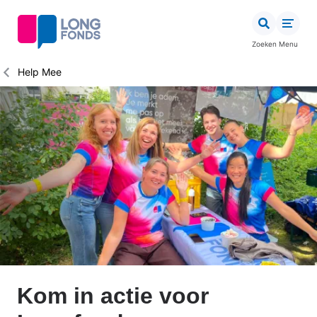
Overslaan
en
naar
Zoeken
Menu
de
inhoud
Kruimelpad
Help Mee
gaan
Kom in actie voor