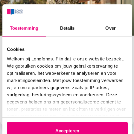
Toestemming
Details
Over
Cookies
Annemieke collecteert voor wie het
Welkom bij Longfonds. Fijn dat je onze website bezoekt.
nodig heeft
We gebruiken cookies om jouw gebruikerservaring te
optimaliseren, het webverkeer te analyseren en voor
Al meer dan tien jaar collecteert Annemieke vanuit een
marketingdoeleinden. Met jouw toestemming verwerken
sterke overtuiging: we moeten in onze samenleving
wij en onze partners gegevens zoals je IP-adres,
een beetje voor elkaar zorgen. ‘Iets belangeloos doen
surfgedrag, besturingssysteem en voorkeuren. Deze
voor een ander, dat voelt goed.’
gegevens helpen ons om gepersonaliseerde content te
tonen, prestaties te meten en inzichten te verkrijgen over
Lees Annemiekes verhaal
onze websitebezoekers. Je kunt je toestemming op elk
moment wijzigen of intrekken via het cookie-icoontje
linksonder elke pagina. De lijst met partners is te vinden
Accepteren