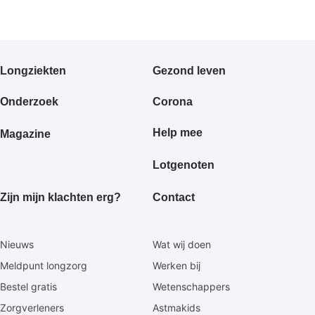
Primair
Longziekten
Gezond leven
footermenu
Onderzoek
Corona
Help mee
Magazine
Lotgenoten
Zijn mijn klachten erg?
Contact
Secundaire
Nieuws
Wat wij doen
footermenu
Meldpunt longzorg
Werken bij
Bestel gratis
Wetenschappers
Zorgverleners
Astmakids