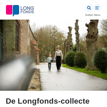
Overslaan
en
naar
Zoeken
Menu
de
inhoud
gaan
De Longfonds-collecte