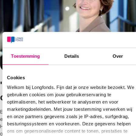
Toestemming
Details
Over
Cookies
'Astma voorkomen? We zijn
Welkom bij Longfonds. Fijn dat je onze website bezoekt. We
op de goede weg'
gebruiken cookies om jouw gebruikerservaring te
optimaliseren, het webverkeer te analyseren en voor
marketingdoeleinden. Met jouw toestemming verwerken wij
Er lijkt een verband te zijn tussen onze moderne levensstijl
en onze partners gegevens zoals je IP-adres, surfgedrag,
en het ontstaan van astma. Dat zegt immunoloog
besturingssysteem en voorkeuren. Deze gegevens helpen
Hermelijn Smits die het internationale Longfonds
ons om gepersonaliseerde content te tonen, prestaties te
onderzoek leidt naar het voorkomen van astma bij