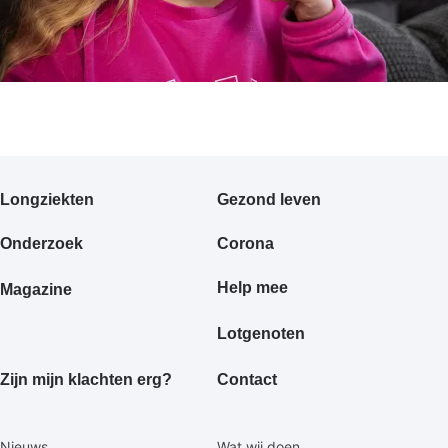
Primair
Longziekten
Gezond leven
footermenu
Onderzoek
Corona
Help mee
Magazine
Lotgenoten
Zijn mijn klachten erg?
Contact
Secundaire
Nieuws
Wat wij doen