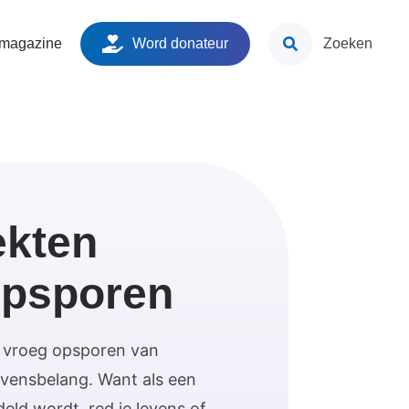
ken
 magazine
Word donateur
Zoeken
ekten
opsporen
 vroeg opsporen van
evensbelang. Want als een
deld wordt, red je levens of