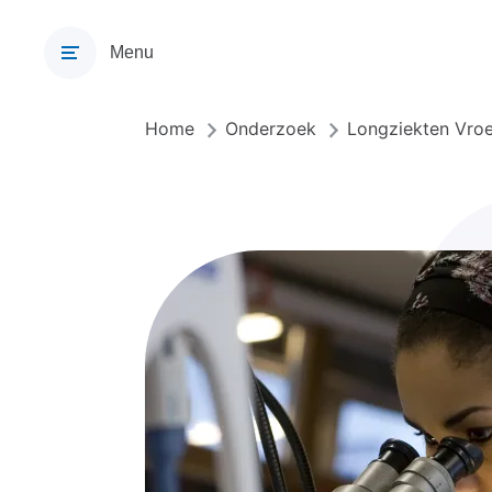
Overslaan
en
Menu
naar
de
inhoud
Home
Onderzoek
Longziekten Vro
Kruimelpad
gaan