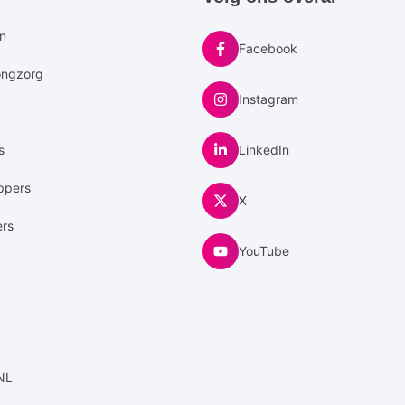
u
en
Facebook
ongzorg
Instagram
s
LinkedIn
ppers
X
ers
YouTube
NL