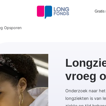
Topta
Gratis
menu
eg Opsporen
Longzi
vroeg 
Onderzoek naar het
longziekten is van l
ziekte op tijd behan