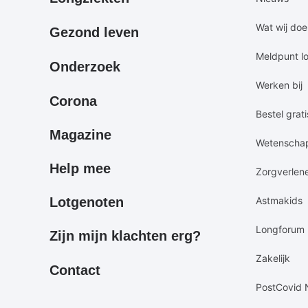
footermenu
footermen
Wat wij do
Gezond leven
Meldpunt l
Onderzoek
Werken bij
Corona
Bestel grati
Magazine
Wetenscha
Help mee
Zorgverlen
Lotgenoten
Astmakids
Longforum
Zijn mijn klachten erg?
Zakelijk
Contact
PostCovid 