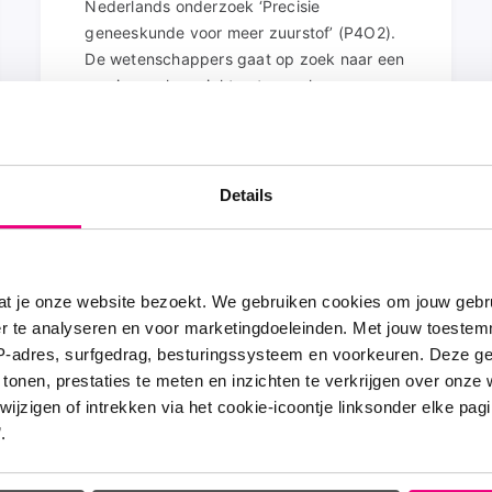
Nederlands onderzoek ‘Precisie
geneeskunde voor meer zuurstof’ (P4O2).
De wetenschappers gaat op zoek naar een
manier om longziekten te voorkomen en
beter te behandelen.
Lees meer over het onderzoek van Anke-
Hilse Maitland - van der Zee
Details
at je onze website bezoekt. We gebruiken cookies om jouw gebru
er te analyseren en voor marketingdoeleinden. Met jouw toeste
IP-adres, surfgedrag, besturingssysteem en voorkeuren. Deze 
re onderzoeken naar het vro
 tonen, prestaties te meten en inzichten te verkrijgen over onze
oren van longziekten
zigen of intrekken via het cookie-icoontje linksonder elke pagina
.
e SPEAK-studie