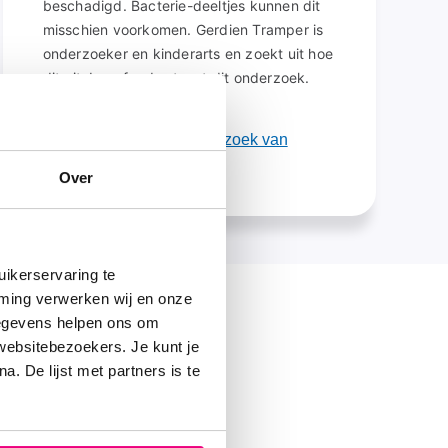
beschadigd. Bacterie-deeltjes kunnen dit
misschien voorkomen. Gerdien Tramper is
onderzoeker en kinderarts en zoekt uit hoe
dit zit. Longfonds steunt dit onderzoek.
Lees meer over het onderzoek van
Gerdien Tramper
Over
ikerservaring te
mming verwerken wij en onze
gegevens helpen ons om
eg
 websitebezoekers. Je kunt je
. De lijst met partners is te