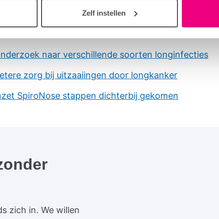
Zelf instellen
ltaten uit eerder onderzoek
nderzoek naar verschillende soorten longinfecties
etere zorg bij uitzaaiingen door longkanker
nzet SpiroNose stappen dichterbij gekomen
zonder
s zich in. We willen