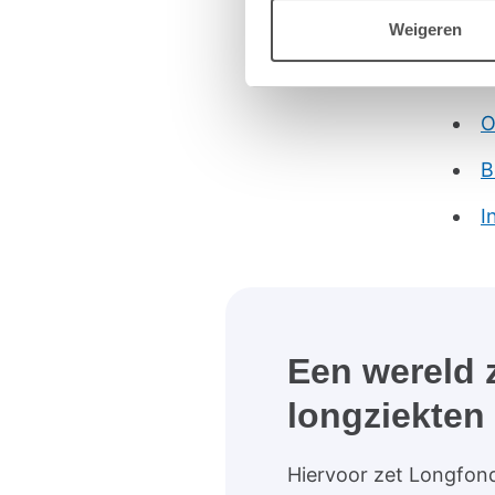
Weigeren
Resu
O
B
I
Een wereld 
longziekten
Hiervoor zet Longfond