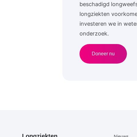
beschadigd longweefse
longziekten voorkom
investeren we in wete
onderzoek.
Doneer nu
Primair
Secundair
Longziekten
Nieuws