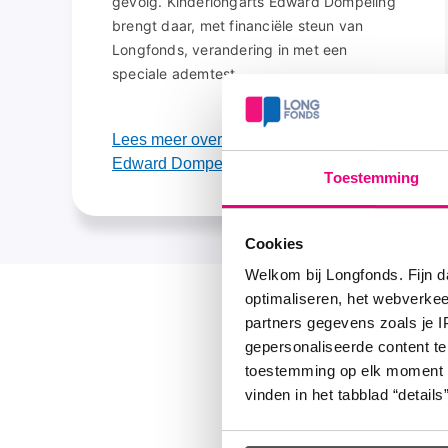
gevolg. Kinderlongarts Edward Dompeling
brengt daar, met financiële steun van
Longfonds, verandering in met een
speciale ademtest.
Lees meer over het onderzoek van
Edward Dompeling
Toestemming
Cookies
Welkom bij Longfonds. Fijn d
optimaliseren, het webverke
partners gegevens zoals je 
Ande
gepersonaliseerde content te
opsp
toestemming op elk moment wij
vinden in het tabblad “details”
D