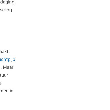
tdaging,
seling
aakt.
uchtpijp
n. Maar
tuur
e
omen in