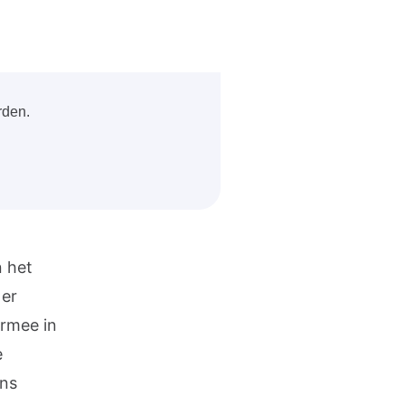
rden.
n het
 er
armee in
e
ans