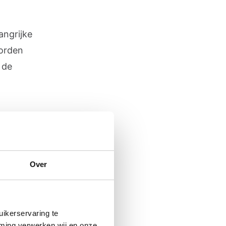
angrijke
worden
 de
meer
Over
ikerservaring te
:
mming verwerken wij en onze