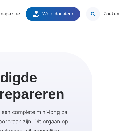
ken
 magazine
Word donateur
Zoeken
digde
repareren
 een complete mini-long zal
oorbraak zijn. Dit orgaan op
gekweekt uit menselijke