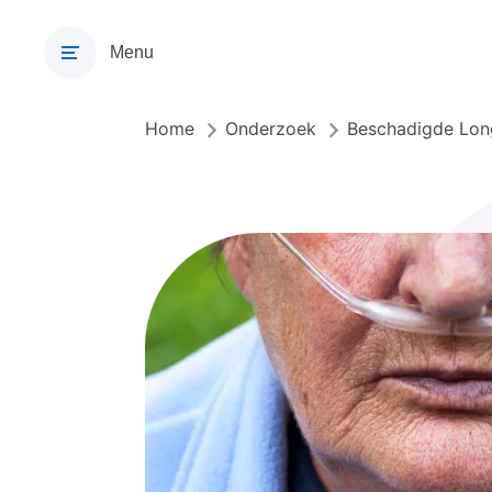
Overslaan
en
Menu
naar
de
inhoud
Home
Onderzoek
Beschadigde Lon
Kruimelpad
gaan