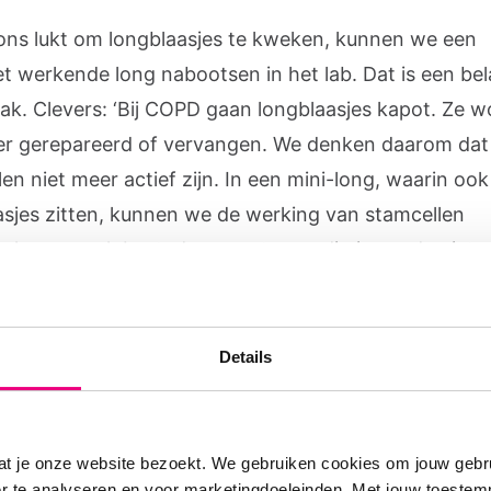
 ons lukt om longblaasjes te kweken, kunnen we een
t werkende long nabootsen in het lab. Dat is een bel
ak. Clevers: ‘Bij COPD gaan longblaasjes kapot. Ze 
er gerepareerd of vervangen. We denken daarom dat
en niet meer actief zijn. In een mini-long, waarin ook
asjes zitten, kunnen we de werking van stamcellen
eken en ook bestuderen wat er nodig is om de niet 
e stamcellen weer ‘aan te zetten.’
Details
e manieren om beschadigde
en te repareren
at je onze website bezoekt. We gebruiken cookies om jouw gebru
 straks twee soorten behandeling voor COPD mogelijk
er te analyseren en voor marketingdoeleinden. Met jouw toeste