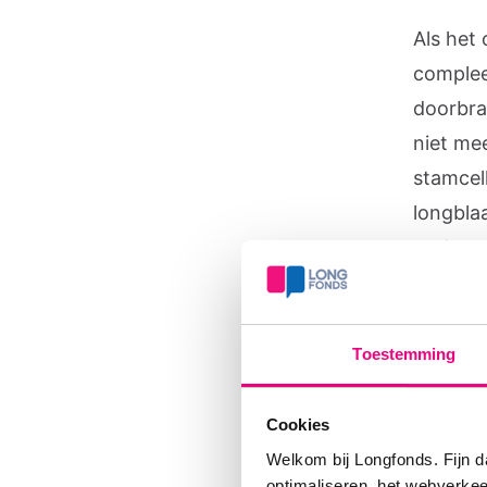
Als het
complee
doorbra
niet me
stamcell
longbla
onderzo
werkend
Toestemming
Twe
long
Cookies
Welkom bij Longfonds. Fijn d
Er zijn
optimaliseren, het webverke