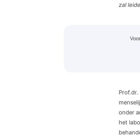
zal lei
Voor
Prof.dr.
menseli
onder a
het lab
behande