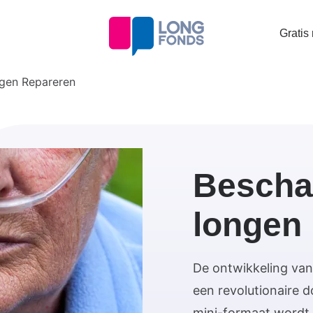
Topta
Gratis
menu
gen Repareren
Bescha
longen 
De ontwikkeling van
een revolutionaire d
mini-formaat wordt 