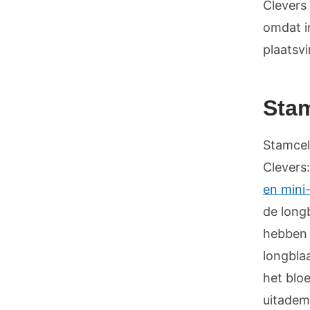
Clevers
omdat i
plaatsvi
Stam
Stamcel
Clevers:
en mini
de longb
hebben e
longbla
het blo
uitadem