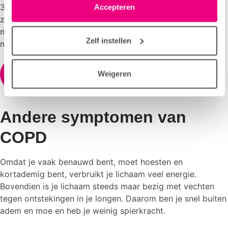
300.000 mensen hebben een groot risico op COPD,
linksonder elke pagina. De lijst met partners is te vinden
Accepteren
zonder dat ze het zelf weten. Doe gratis de test en zie
in het tabblad “details”.
meteen of je risico loopt op COPD. Invullen duurt maar 1
Zelf instellen
minuut.
Weigeren
Doe nu de COPD risicotest
Andere symptomen van
COPD
Omdat je vaak benauwd bent, moet hoesten en
kortademig bent, verbruikt je lichaam veel energie.
Bovendien is je lichaam steeds maar bezig met vechten
tegen ontstekingen in je longen. Daarom ben je snel buiten
adem en moe en heb je weinig spierkracht.