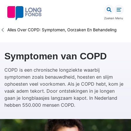
Overslaan
en
naar
Zoeken
Menu
de
inhoud
Kruimelpad
Alles Over COPD: Symptomen, Oorzaken En Behandeling
gaan
Symptomen van COPD
COPD is een chronische longziekte waarbij
symptomen zoals benauwdheid, hoesten en slijm
ophoesten veel voorkomen. Als je COPD hebt, kom je
vaak adem tekort. Door ontstekingen in je longen
gaan je longblaasjes langzaam kapot. In Nederland
hebben 550.000 mensen COPD.