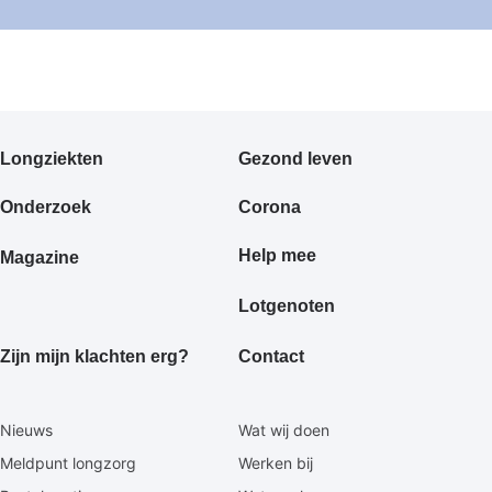
Primair
Longziekten
Gezond leven
footermenu
Onderzoek
Corona
Help mee
Magazine
Lotgenoten
Zijn mijn klachten erg?
Contact
Secundaire
Nieuws
Wat wij doen
footermenu
Meldpunt longzorg
Werken bij