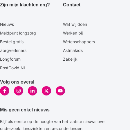
Zijn mijn klachten erg?
Contact
Secundaire
Nieuws
Wat wij doen
footermenu
Meldpunt longzorg
Werken bij
Bestel gratis
Wetenschappers
Zorgverleners
Astmakids
Longforum
Zakelijk
PostCovid NL
Volg ons overal
Mis geen enkel nieuws
Blijf als eerste op de hoogte van het laatste nieuws over
onderzoek, longziekten en gezonde longen.