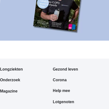
Primair
Longziekten
Gezond leven
footermenu
Onderzoek
Corona
Help mee
Magazine
Lotgenoten