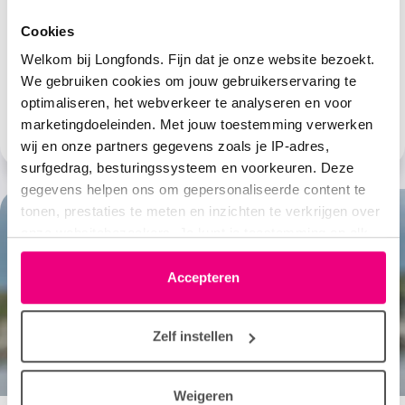
Leven met COPD
Cookies
COPD is een chronische longziekte waar je last van
Welkom bij Longfonds. Fijn dat je onze website bezoekt.
kunt hebben in je dagelijks leven. Toch kun je zelf een
We gebruiken cookies om jouw gebruikerservaring te
aantal dingen doen om je klachten te verminderen.
optimaliseren, het webverkeer te analyseren en voor
Lees verder
marketingdoeleinden. Met jouw toestemming verwerken
wij en onze partners gegevens zoals je IP-adres,
surfgedrag, besturingssysteem en voorkeuren. Deze
gegevens helpen ons om gepersonaliseerde content te
tonen, prestaties te meten en inzichten te verkrijgen over
onze websitebezoekers. Je kunt je toestemming op elk
moment wijzigen of intrekken via het cookie-icoontje
linksonder elke pagina. De lijst met partners is te vinden
Accepteren
in het tabblad “details”.
Zelf instellen
Weigeren