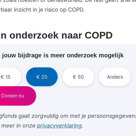
aar inzicht in je risico op COPD.
un onderzoek naar COPD
 jouw bijdrage is meer onderzoek mogelijk
ethod
€ 15
€ 25
€ 50
Anders
eferrer
tm_source
tm_medium
Doneer nu
tm_campaign_url
tm_referrer
tm_campaign
gfonds gaat zorgvuldig om met je persoonsgegeven
s meer in onze
privacyverklaring
.