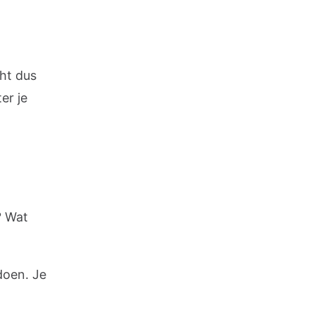
cht dus
er je
? Wat
doen. Je