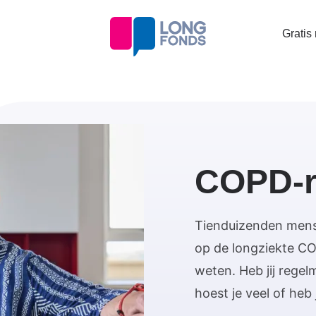
Topta
Gratis
menu
COPD-r
Tienduizenden mense
op de longziekte CO
weten. Heb jij regel
hoest je veel of heb