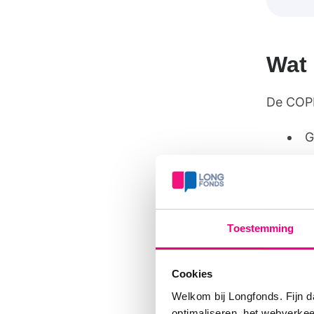
Wat 
De COPD-
G
L
H
Toestemming
Krijg je
huisart
Cookies
longfunc
Welkom bij Longfonds. Fijn d
Ook bij 
optimaliseren, het webverke