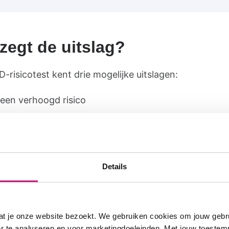
zegt de uitslag?
risicotest kent drie mogelijke uitslagen:
een verhoogd risico
icht verhoogd risico
oog risico
Details
 de uitslag “hoog risico”? Dan raden we aan om naar j
s te gaan. Die kan verder onderzoek doen, zoals een
tietest, en je eventueel doorverwijzen naar een long
at je onze website bezoekt. We gebruiken cookies om jouw gebru
een licht verhoogd risico is het goed om alert te blijven
er te analyseren en voor marketingdoeleinden. Met jouw toeste