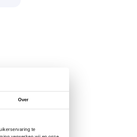
Over
e
arts.
ikerservaring te
. Blijf
mming verwerken wij en onze