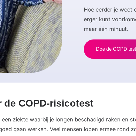
Hoe eerder je weet of
erger kunt voorkomen
maar één minuut.
Doe de COPD test
 de COPD-risicotest
 een ziekte waarbij je longen beschadigd raken en s
goed gaan werken. Veel mensen lopen ermee rond z