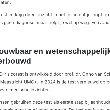
weten.
est en krijg direct inzicht in het risico dat je loopt o
 is geen diagnose, maar helpt je wel op weg. Eenvoud
ouwbaar en wetenschappelij
erbouwd
-risicotest is ontwikkeld door prof. dr. Onno van S
 Maastricht UMC+. In 2024 is de test vernieuwd op b
wste medische inzichten.
nsen gebruiken deze test als eerste stap bij aanhou
n zoals hoesten of benauwdheid. De test geeft snel e