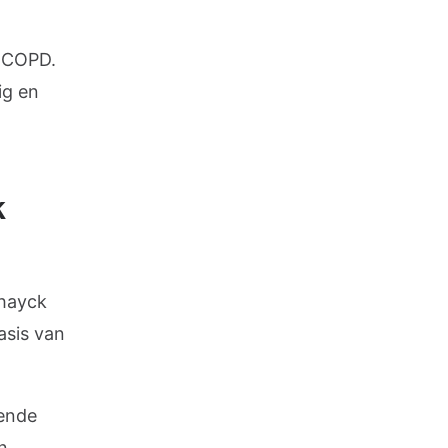
p COPD.
ig en
k
chayck
asis van
dende
n