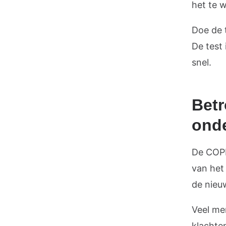
het te 
Doe de t
De test
snel.
Betr
ond
De COPD
van het
de nieu
Veel me
klachte