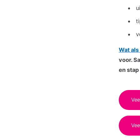
u
t
v
Wat als
voor. S
en stap
Vee
Vee