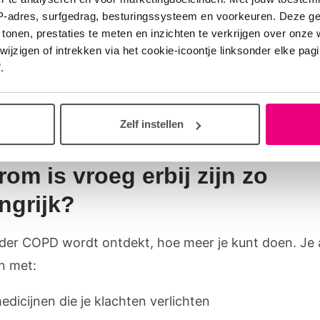
IP-adres, surfgedrag, besturingssysteem en voorkeuren. Deze 
eze vragen stellen:
 tonen, prestaties te meten en inzichten te verkrijgen over onze
zigen of intrekken via het cookie-icoontje linksonder elke pagina
eb ik vaak een piepende ademhaling?
.
oest ik langdurig, ook als ik geen verkoudheid heb?
ord ik snel kortademig, bijvoorbeeld bij traplopen of 
Zelf instellen
om is vroeg erbij zijn zo
ngrijk?
der COPD wordt ontdekt, hoe meer je kunt doen. Je 
n met:
edicijnen die je klachten verlichten