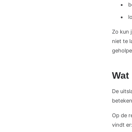
b
l
Zo kun j
niet te 
geholpe
Wat 
De uits
betekent
Op de re
vindt er