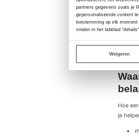
partners gegevens zoals je 
jezelf d
gepersonaliseerde content te
toestemming op elk moment wij
H
vinden in het tabblad “details”
H
W
Weigeren
Waar
bela
Hoe eer
je helpe
m