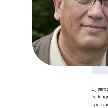
Bij sar
de longe
opeenho