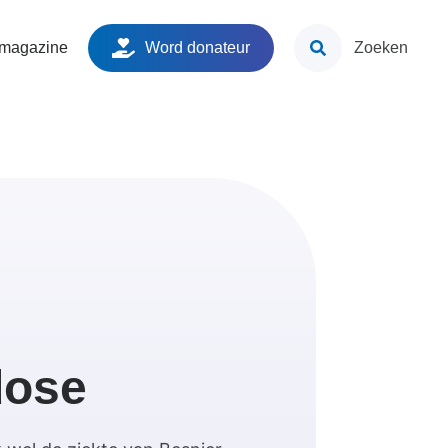
ken
 magazine
Word donateur
Zoeken
dose