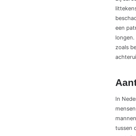
litteken
beschadi
een pat
longen.
zoals b
achteru
Aant
In Nede
mensen 
mannen 
tussen d