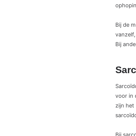
ophopi
Bij de 
vanzelf
Bij and
Sarc
Sarcoïd
voor in 
zijn he
sarcoïd
Bij sar