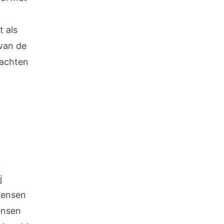
t als
 van de
lachten
0
j
mensen
ensen