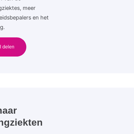
gziektes, meer
eidsbepalers en het
g.
al delen
naar
ngziekten