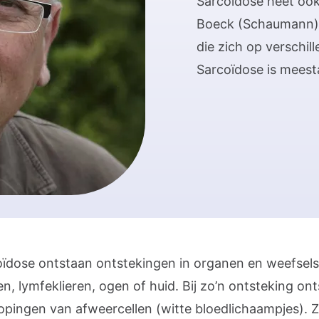
Sarcoïdose heet ook
Boeck (Schaumann) 
die zich op verschil
Sarcoïdose is meest
coïdose ontstaan ontstekingen in organen en weefsels
n, lymfeklieren, ogen of huid. Bij zo’n ontsteking on
pingen van afweercellen (witte bloedlichaampjes). Z