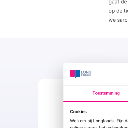
gaat de 
op de t
we sarc
Toestemming
Cookies
Welkom bij Longfonds. Fijn d
Oorzaak
optimaliseren, het webverke