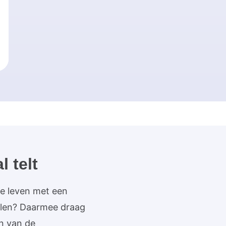
 telt
r je leven met een
elen? Daarmee draag
en van de