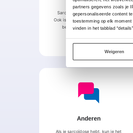
partners gegevens zoals je 
Sarcoïdose komt niet veel voor.
gepersonaliseerde content te
Ook is nog niet alles over de ziekte
toestemming op elk moment wij
bekend, zoals de oorzaak.
vinden in het tabblad “details”
Lees verder
Weigeren
Anderen
Als je sarcoïdose hebt, kun je het