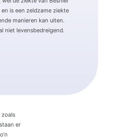
 wel de ziekte van Besnier
en is een zeldzame ziekte
lende manieren kan uiten.
al niet levensbedreigend.
 zoals
tstaan er
o’n