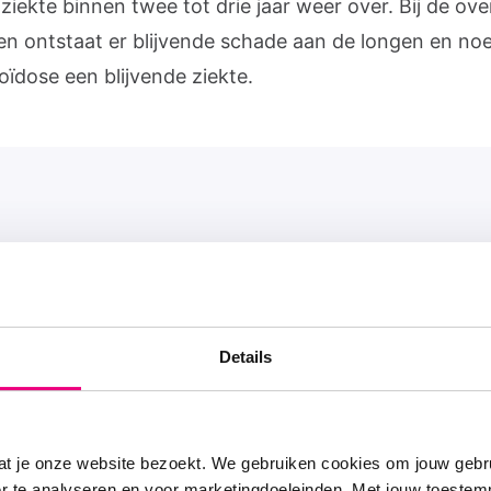
ziekte binnen twee tot drie jaar weer over. Bij de ove
ien ontstaat er blijvende schade aan de longen en n
oïdose een blijvende ziekte.
Alles over sarcoïdose
Details
at je onze website bezoekt. We gebruiken cookies om jouw gebru
Symptomen
er te analyseren en voor marketingdoeleinden. Met jouw toeste