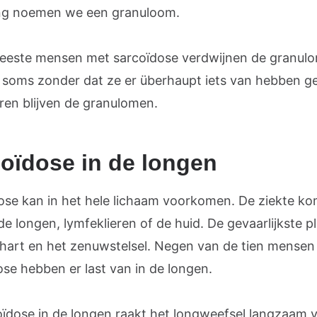
ng noemen we een granuloom.
meeste mensen met sarcoïdose verdwijnen de granul
, soms zonder dat ze er überhaupt iets van hebben g
eren blijven de granulomen.
oïdose in de longen
ose kan in het hele lichaam voorkomen. De ziekte ko
de longen, lymfeklieren of de huid. De gevaarlijkste p
t hart en het zenuwstelsel. Negen van de tien mense
ose hebben er last van in de longen.
coïdose in de longen raakt het longweefsel langzaam 