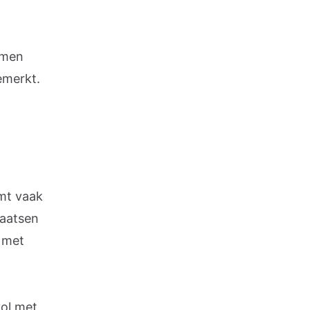
omen
emerkt.
mt vaak
laatsen
n met
vol met