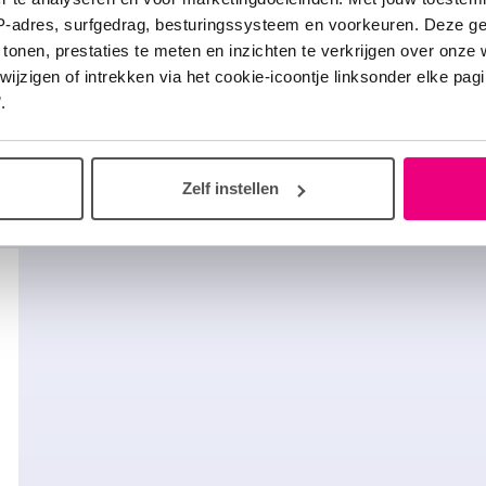
IP-adres, surfgedrag, besturingssysteem en voorkeuren. Deze 
Als sarcoïdose plotseling de kop
 tonen, prestaties te meten en inzichten te verkrijgen over onze
opsteekt, kun je je grieperig
zigen of intrekken via het cookie-icoontje linksonder elke pagina
voelen.
.
Lees verder
Zelf instellen