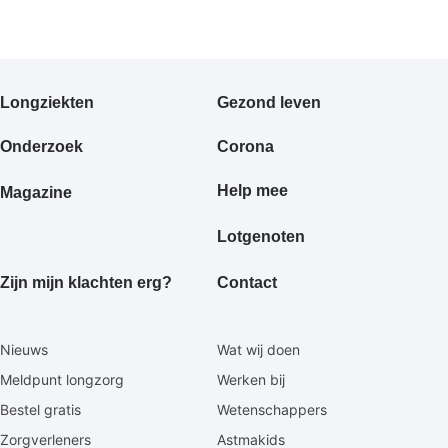
Primair
Longziekten
Gezond leven
footermenu
Onderzoek
Corona
Help mee
Magazine
Lotgenoten
Zijn mijn klachten erg?
Contact
Secundaire
Nieuws
Wat wij doen
footermenu
Meldpunt longzorg
Werken bij
Bestel gratis
Wetenschappers
Zorgverleners
Astmakids