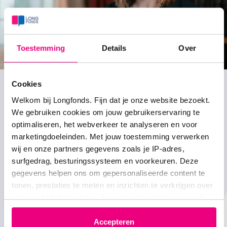
Toestemming
Details
Over
Cookies
Welkom bij Longfonds. Fijn dat je onze website bezoekt.
We gebruiken cookies om jouw gebruikerservaring te
optimaliseren, het webverkeer te analyseren en voor
marketingdoeleinden. Met jouw toestemming verwerken
We hebben al gezien dat de cellen van de mini-
wij en onze partners gegevens zoals je IP-adres,
long op de juiste plek in de longen gaan zitten.
surfgedrag, besturingssysteem en voorkeuren. Deze
Prof.dr. Carla Kim
gegevens helpen ons om gepersonaliseerde content te
tonen, prestaties te meten en inzichten te verkrijgen over
onze websitebezoekers. Je kunt je toestemming op elk
moment wijzigen of intrekken via het cookie-icoontje
linksonder elke pagina. De lijst met partners is te vinden
Accepteren