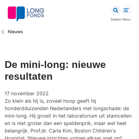
Overslaan
en
naar
Zoeken
Menu
de
inhoud
Kruimelpad
Nieuws
gaan
De mini-long: nieuwe
resultaten
17 november 2022
Zo klein als hij is, zoveel hoop geeft hij
honderdduizenden Nederlanders met longschade: de
mini-long. Hij groeit in het laboratorium uit stamcellen
en is niet groter dan een speldenprik, maar wel heel
belangrijk. Prof.dr. Carla Kim, Boston Children's
Hospital: 'Nieuwe inzichten volgen elkaar snel op!'