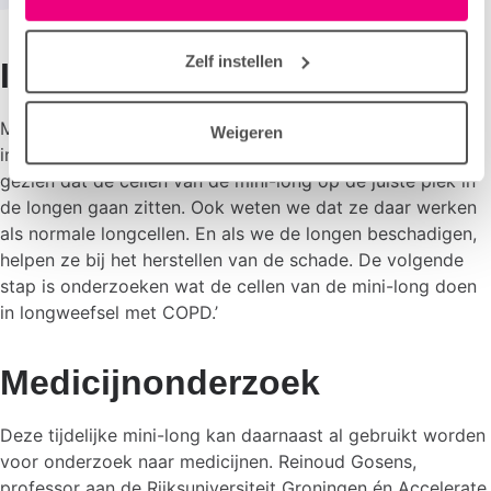
in het tabblad “details”.
Zelf instellen
Interessante ontdekkingen
Met dit tijdelijke recept voor de mini-long, worden nu al
Weigeren
interessante ontdekkingen gedaan. Kim: ‘We hebben al
gezien dat de cellen van de mini-long op de juiste plek in
de longen gaan zitten. Ook weten we dat ze daar werken
als normale longcellen. En als we de longen beschadigen,
helpen ze bij het herstellen van de schade. De volgende
stap is onderzoeken wat de cellen van de mini-long doen
in longweefsel met COPD.’
Medicijnonderzoek
Deze tijdelijke mini-long kan daarnaast al gebruikt worden
voor onderzoek naar medicijnen. Reinoud Gosens,
professor aan de Rijksuniversiteit Groningen én Accelerate