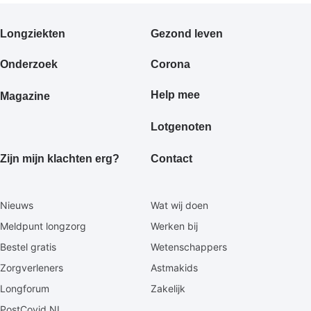
Primair
Longziekten
Gezond leven
footermenu
Onderzoek
Corona
Help mee
Magazine
Lotgenoten
Zijn mijn klachten erg?
Contact
Secundaire
Nieuws
Wat wij doen
footermenu
Meldpunt longzorg
Werken bij
Bestel gratis
Wetenschappers
Zorgverleners
Astmakids
Longforum
Zakelijk
PostCovid NL