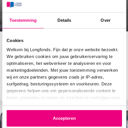
Toestemming
Details
Over
Cookies
Welkom bij Longfonds. Fijn dat je onze website bezoekt.
Soorten astma
We gebruiken cookies om jouw gebruikerservaring te
optimaliseren, het webverkeer te analyseren en voor
Er zijn verschillende soorten astma, zoals allergisch
marketingdoeleinden. Met jouw toestemming verwerken
astma, niet-allergisch astma, inspanningsastma en
wij en onze partners gegevens zoals je IP-adres,
ernstig astma.
surfgedrag, besturingssysteem en voorkeuren. Deze
Lees verder
gegevens helpen ons om gepersonaliseerde content te
tonen, prestaties te meten en inzichten te verkrijgen over
onze websitebezoekers. Je kunt je toestemming op elk
moment wijzigen of intrekken via het cookie-icoontje
linksonder elke pagina. De lijst met partners is te vinden
Accepteren
in het tabblad “details”.