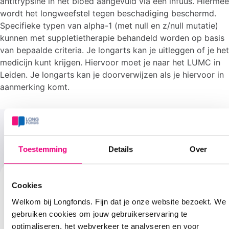
antitrypsine in het bloed aangevuld via een infuus. Hiermee
wordt het longweefstel tegen beschadiging beschermd.
Specifieke typen van alpha-1 (met null en z/null mutatie)
kunnen met suppletietherapie behandeld worden op basis
van bepaalde criteria. Je longarts kan je uitleggen of je het
medicijn kunt krijgen. Hiervoor moet je naar het LUMC in
Leiden. Je longarts kan je doorverwijzen als je hiervoor in
aanmerking komt.
Meer over alpha-1
Toestemming
Details
Over
Cookies
Welkom bij Longfonds. Fijn dat je onze website bezoekt. We
gebruiken cookies om jouw gebruikerservaring te
optimaliseren, het webverkeer te analyseren en voor