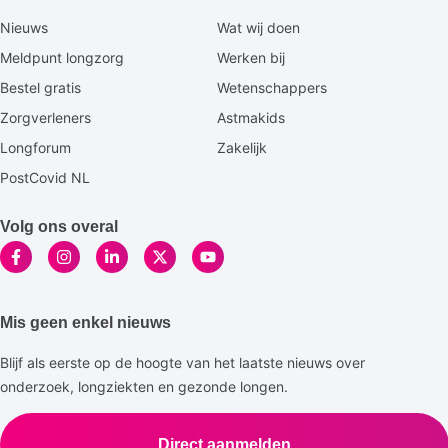
Secundaire
Nieuws
Wat wij doen
footermenu
Meldpunt longzorg
Werken bij
Bestel gratis
Wetenschappers
Zorgverleners
Astmakids
Longforum
Zakelijk
PostCovid NL
Volg ons overal
Mis geen enkel nieuws
Blijf als eerste op de hoogte van het laatste nieuws over
onderzoek, longziekten en gezonde longen.
Direct aanmelden