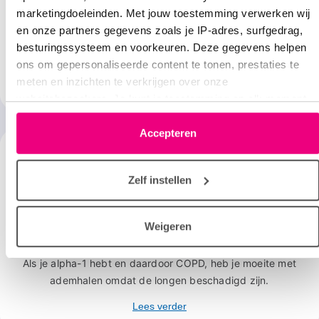
Oorzaken
marketingdoeleinden. Met jouw toestemming verwerken wij
en onze partners gegevens zoals je IP-adres, surfgedrag,
Alpha-1 is een aangeboren erfelijke ziekte, die tot
besturingssysteem en voorkeuren. Deze gegevens helpen
beschadigingen van de longen en andere organen leidt.
ons om gepersonaliseerde content te tonen, prestaties te
meten en inzichten te verkrijgen over onze
Lees verder
websitebezoekers. Je kunt je toestemming op elk moment
wijzigen of intrekken via het cookie-icoontje linksonder elke
pagina. De lijst met partners is te vinden in het tabblad
Accepteren
“details”.
Zelf instellen
Weigeren
Symptomen
Als je alpha-1 hebt en daardoor COPD, heb je moeite met
ademhalen omdat de longen beschadigd zijn.
Lees verder