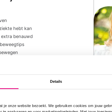
even
ziekte hebt kan
e extra benauwd
 beweegtips
 bewegen
Details
e vormen van bewegen zijn
at je onze website bezoekt. We gebruiken cookies om jouw gebru
d?
er te analyseren en voor marketingdoeleinden. Met jouw toeste