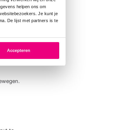
gegevens helpen ons om
band in
 websitebezoekers. Je kunt je
g naar
. De lijst met partners is te
en van
tsen (e-
wel en
Accepteren
rettig
bewegen.