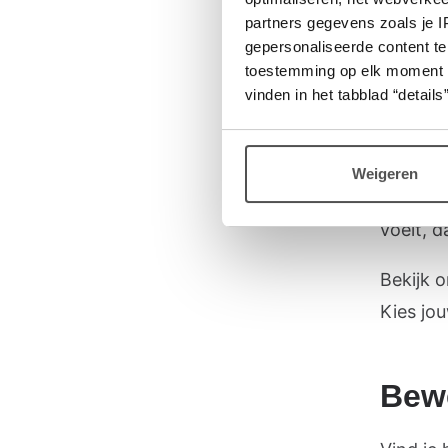
partners gegevens zoals je 
Alle vo
gepersonaliseerde content te
de spor
toestemming op elk moment wij
vinden in het tabblad “details”
de supe
bewegen
bike) of
Weigeren
niet kun
voelt, d
Bekijk 
Kies j
Bewe