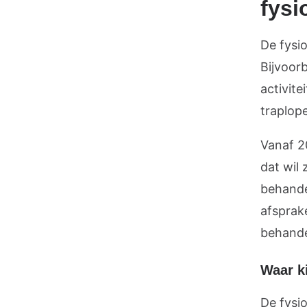
fysi
De fysi
Bijvoor
activite
traplop
Vanaf 2
dat wil
behande
afsprak
behande
Waar ki
De fysi