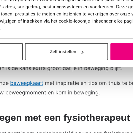
IP-adres, surfgedrag, besturingssysteem en voorkeuren. Deze 
rmen van bewegen zijn goed. Je hoeft niet op de loop
 tonen, prestaties te meten en inzichten te verkrijgen over onze
tschool, als je daar niet van houdt. Met een wandelin
zigen of intrekken via het cookie-icoontje linksonder elke pagina
.
rmarkt heb je al een hele stap gezet. Wissel de vorm
 af. Veel mensen met COPD wandelen, tuinieren, fie
 doen yoga. Je kunt zelf het beste inschatten wat je 
Zelf instellen
t. Kies vooral een manier van bewegen waarbij jij je p
an is de kans extra groot dat je in beweging blijft.
onze
beweegkaart
met inspiratie en tips om thuis te 
ouw beweegmoment en kom in beweging.
gen met een fysiotherapeut