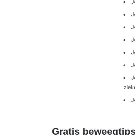
J
J
J
J
J
J
J
zie
J
Gratis beweegtips