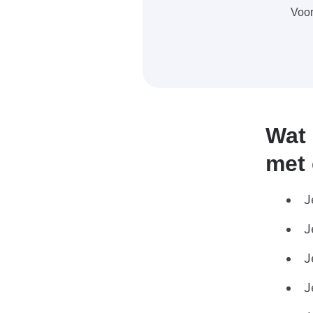
Voor
Wat 
met
J
J
J
J