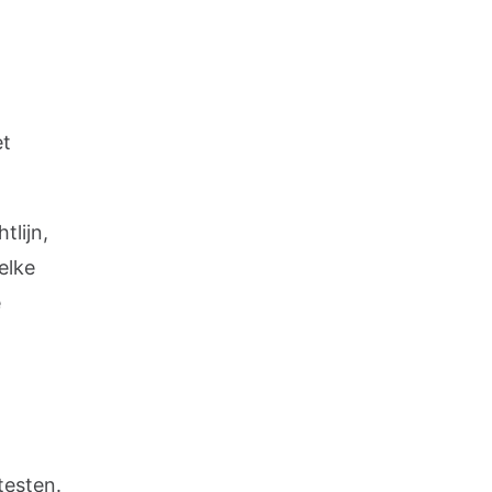
et
tlijn,
elke
e
testen.