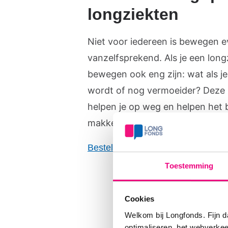
longziekten
Niet voor iedereen is bewegen 
vanzelfsprekend. Als je een long
bewegen ook eng zijn: wat als j
wordt of nog vermoeider? Deze
helpen je op weg en helpen het
makkelijker vol te houden.
Bestel het gratis boekje
Toestemming
Welk
Cookies
Welkom bij Longfonds. Fijn d
goe
optimaliseren, het webverke