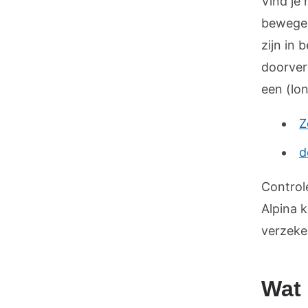
Vind je
bewegen
zijn in
doorver
een (lon
Z
d
Control
Alpina k
verzeke
Wat 