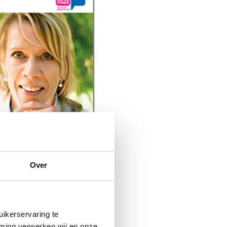
Over
ikerservaring te
mming verwerken wij en onze