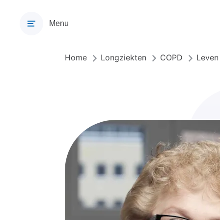
Overslaan
en
Menu
naar
de
inhoud
Home
Longziekten
COPD
Leven
Kruimelpad
gaan