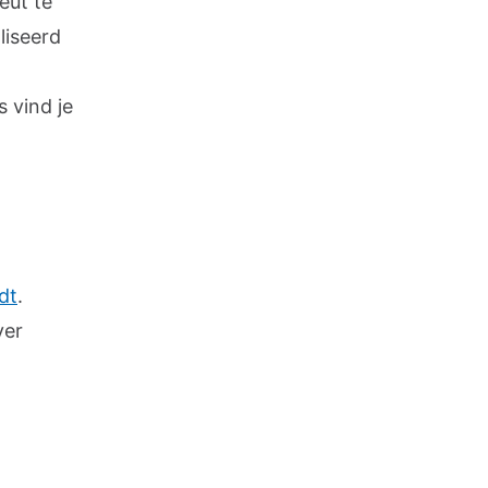
eut te
liseerd
 vind je
dt
.
ver