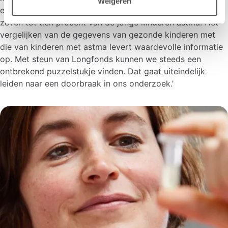
Weigeren
een deel van hen ziek worden, want gemiddeld krijgt
zeven tot tien procent van de jonge kinderen astma. Het
vergelijken van de gegevens van gezonde kinderen met
die van kinderen met astma levert waardevolle informatie
op. Met steun van Longfonds kunnen we steeds een
ontbrekend puzzelstukje vinden. Dat gaat uiteindelijk
leiden naar een doorbraak in ons onderzoek.’