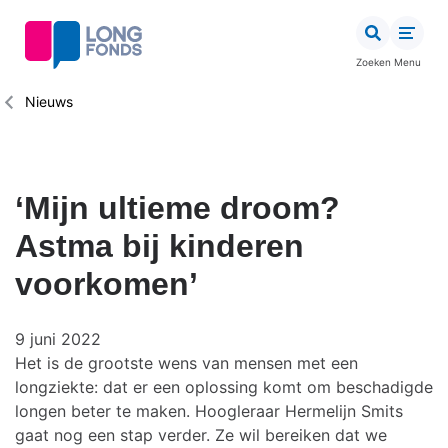
Overslaan
en
naar
Zoeken
Menu
de
inhoud
Kruimelpad
Nieuws
gaan
‘Mijn ultieme droom?
Astma bij kinderen
voorkomen’
9 juni 2022
Het is de grootste wens van mensen met een
longziekte: dat er een oplossing komt om beschadigde
longen beter te maken. Hoogleraar Hermelijn Smits
gaat nog een stap verder. Ze wil bereiken dat we