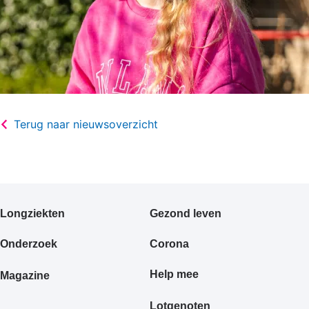
Terug naar nieuwsoverzicht
Primair
Longziekten
Gezond leven
footermenu
Onderzoek
Corona
Help mee
Magazine
Lotgenoten