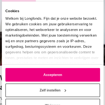
Cookies
Welkom bij Longfonds. Fijn dat je onze website bezoekt.
We gebruiken cookies om jouw gebruikerservaring te
optimaliseren, het webverkeer te analyseren en voor
marketingdoeleinden. Met jouw toestemming verwerken
wij en onze partners gegevens zoals je IP-adres,
surfgedrag, besturingssysteem en voorkeuren. Deze
gegevens helpen ons om gepersonaliseerde content te
tonen, prestaties te meten en inzichten te verkrijgen over
onze websitebezoekers. Je kunt je toestemming op elk
moment wijzigen of intrekken via het cookie-icoontje
linksonder elke pagina. De lijst met partners is te vinden
Accepteren
Wat is er bijzonder aan jullie
in het tabblad “details”.
aanpak?
Zelf instellen
‘We kijken niet naar kinderen die al astma hebben, maar
naar gezonde kinderen. In de loop van het onderzoek zal