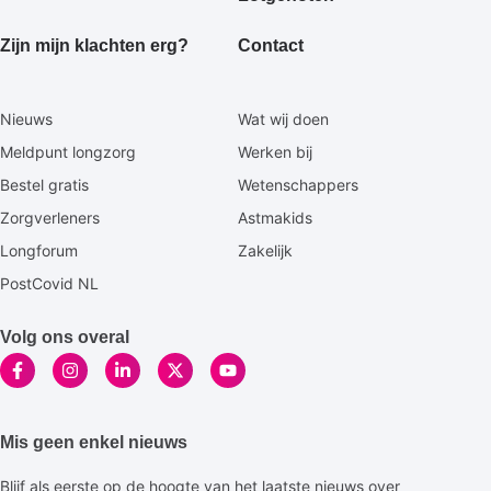
Zijn mijn klachten erg?
Contact
Secundaire
Nieuws
Wat wij doen
footermenu
Meldpunt longzorg
Werken bij
Bestel gratis
Wetenschappers
Zorgverleners
Astmakids
Longforum
Zakelijk
PostCovid NL
Volg ons overal
Mis geen enkel nieuws
Blijf als eerste op de hoogte van het laatste nieuws over