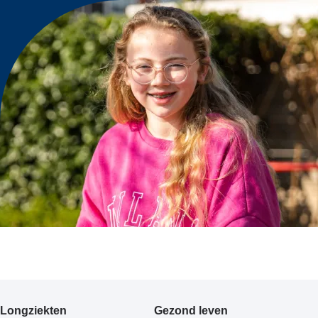
Primair
Longziekten
Gezond leven