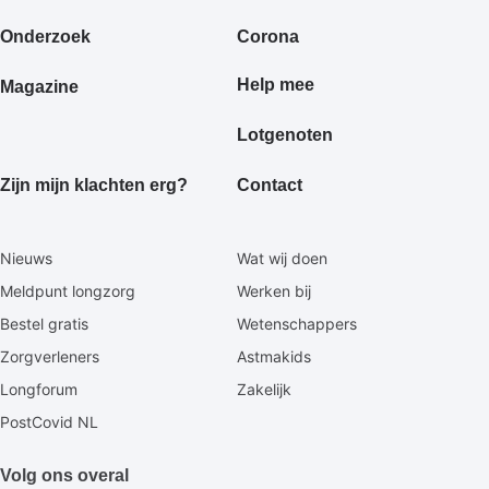
footermenu
Onderzoek
Corona
Help mee
Magazine
Lotgenoten
Zijn mijn klachten erg?
Contact
Secundaire
Nieuws
Wat wij doen
footermenu
Meldpunt longzorg
Werken bij
Bestel gratis
Wetenschappers
Zorgverleners
Astmakids
Longforum
Zakelijk
PostCovid NL
Volg ons overal