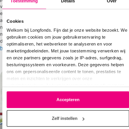
Toestemming
Details
Over
verergeren door fysieke activiteit of allergieën. Het is
essentieel om deze symptomen niet te negeren en bij
aanhoudende klachten een arts te raadplegen voor een
Cookies
nauwkeurige diagnose en mogelijke behandeling. Voor
Welkom bij Longfonds. Fijn dat je onze website bezoekt. We
meer diepgaande informatie over de symptomen en
gebruiken cookies om jouw gebruikerservaring te
diagnose van astma bij kinderen. Ontdek meer over het
optimaliseren, het webverkeer te analyseren en voor
herkennen van de symptomen van astma.
marketingdoeleinden. Met jouw toestemming verwerken wij
en onze partners gegevens zoals je IP-adres, surfgedrag,
besturingssysteem en voorkeuren. Deze gegevens helpen
ons om gepersonaliseerde content te tonen, prestaties te
meten en inzichten te verkrijgen over onze
websitebezoekers. Je kunt je toestemming op elk moment
wijzigen of intrekken via het cookie-icoontje linksonder elke
pagina. De lijst met partners is te vinden in het tabblad
Accepteren
“details”.
Zelf instellen