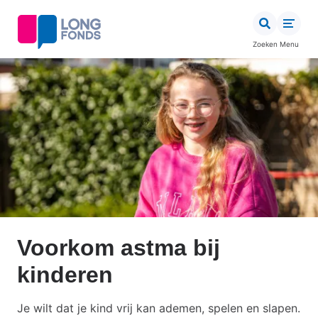
Overslaan
en
naar
Zoeken
Menu
de
inhoud
gaan
Voorkom astma bij
kinderen
Je wilt dat je kind vrij kan ademen, spelen en slapen.