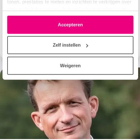
tonen, prestaties te meten en inzichten te verkrijgen over
Het is de grootste wens van mensen met een
onze websitebezoekers. Je kunt je toestemming op elk
longziekte: een oplossing om beschadigde longen
moment wijzigen of intrekken via het cookie-icoontje
beter te maken. Hoogleraar Hermelijn Smits gaat een
linksonder elke pagina. De lijst met partners is te vinden
Accepteren
stap verder. Zij wil bereiken dat we astma bij kinderen
in het tabblad “details”.
kunnen voorkomen.
Lees meer over dit onderzoek
Zelf instellen
Weigeren