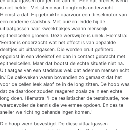
en uitlaatgassen dragen hieraan bij. Hoe dat precies werkt
is niet helder. Met steun van Longfonds onderzocht
Hiemstra dat. Hij gebruikte daarvoor een dieselmotor van
een moderne stadsbus. Met buizen leidde hij de
uitlaatgassen naar kweekbakjes waarin menselijk
epitheelcellen groeien. Deze werkwijze is uniek. Hiemstra:
'Eerder is onderzocht wat het effect is van bepaalde
deeltjes uit uitlaatgassen. Die werden eruit gefilterd,
opgelost in een vloeistof en dan in contact gebracht met
epitheelcellen. Maar dat bootst de echte situatie niet na.
Uitlaatgas van een stadsbus wel: dat ademen mensen echt
in.' De celkweken waren bovendien zo gemaakt dat het
voor de cellen leek alsof ze in de long zitten. De hoop was
dat ze daardoor zouden reageren zoals ze in een echte
long doen. Hiemstra: 'Hoe realistischer de testsituatie, hoe
waardevoller de kennis die we ermee opdoen. En des te
sneller we richting behandelingen komen.'
Die hoop werd bevestigd. De dieseluitlaatgassen