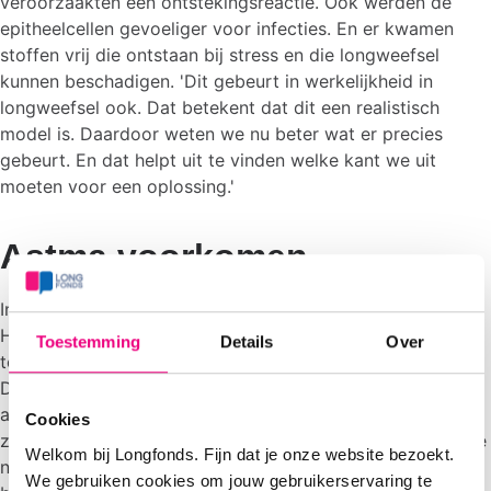
veroorzaakten een ontstekingsreactie. Ook werden de
epitheelcellen gevoeliger voor infecties. En er kwamen
stoffen vrij die ontstaan bij stress en die longweefsel
kunnen beschadigen. 'Dit gebeurt in werkelijkheid in
longweefsel ook. Dat betekent dat dit een realistisch
model is. Daardoor weten we nu beter wat er precies
gebeurt. En dat helpt uit te vinden welke kant we uit
moeten voor een oplossing.'
Astma voorkomen
In het internationale Consortium Astmapreventie waarvan
Hiemstra's groep deel uitmaakt, bracht Longfonds
Toestemming
Details
Over
toponderzoekers bij elkaar uit Nederland, België,
Duitsland, Engeland en Australië om uit te vinden hoe we
astma kunnen voorkomen bij een deel van de kinderen. Er
Cookies
zijn namelijk sterke aanwijzingen dat dit kan met bepaalde
Welkom bij Longfonds. Fijn dat je onze website bezoekt.
natuurlijke stoffen: onbewerkte koemelk, boerderijstof en
We gebruiken cookies om jouw gebruikerservaring te