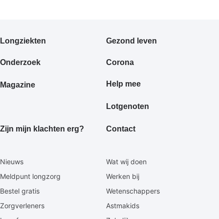
Primair
Longziekten
Gezond leven
footermenu
Onderzoek
Corona
Help mee
Magazine
Lotgenoten
Zijn mijn klachten erg?
Contact
Secundaire
Nieuws
Wat wij doen
footermenu
Meldpunt longzorg
Werken bij
Bestel gratis
Wetenschappers
Zorgverleners
Astmakids