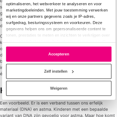
bepaalde stoffen afkomstig uit parasitaire wormen. Die
optimaliseren, het webverkeer te analyseren en voor
stoffen lijken het afweersysteem van kinderen minder
marketingdoeleinden. Met jouw toestemming verwerken
gevoelig te maken; dat voorkomt ontstekingen en
wij en onze partners gegevens zoals je IP-adres,
daarmee astma. De toponderzoekers bestuderen nu hoe
surfgedrag, besturingssysteem en voorkeuren. Deze
dit precies werkt om te komen tot behandelingen.
gegevens helpen ons om gepersonaliseerde content te
tonen, prestaties te meten en inzichten te verkrijgen over
Om astma in de toekomst te voorkomen zet Hiemstra zijn
onze websitebezoekers. Je kunt je toestemming op elk
kennis van epitheelmodellen nu breed in: bij veel van de
moment wijzigen of intrekken via het cookie-icoontje
onderzoeken zijn epitheelcellen betrokken. 'Omgekeerd
linksonder elke pagina. De lijst met partners is te vinden
Accepteren
doe ik veel kennis op over de effecten van koemelk,
in het tabblad “details”.
boerderijstof en parasitaire wormen. En we wisselen
internationaal praktische lab-vaardigheden uit. Zo verrijkt
Zelf instellen
én versnelt dit samenwerkingsverband het onderzoek.'
Kinderen beschermen
Weigeren
Een voorbeeld. Er is een verband tussen ons erfelijk
materiaal (DNA) en astma. Kinderen met een bepaalde
variant van DNA zijn gevoelig voor astma. Maar hoe komt