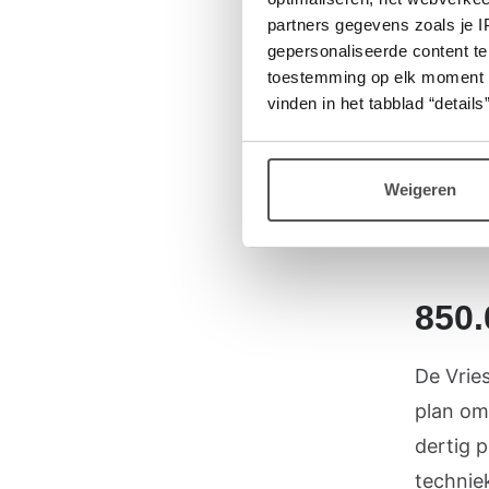
partners gegevens zoals je 
Net als 
gepersonaliseerde content te
toestemming op elk moment wij
cellen 
vinden in het tabblad “details”
plekken
methylg
hun cel
Weigeren
mensen 
850.
De Vrie
plan om
dertig 
technie