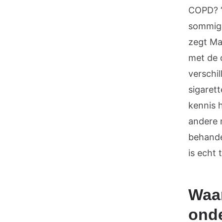
COPD? ‘
sommige
zegt Ma
met de 
verschi
sigaret
kennis 
andere 
behande
is echt
Waar
ond