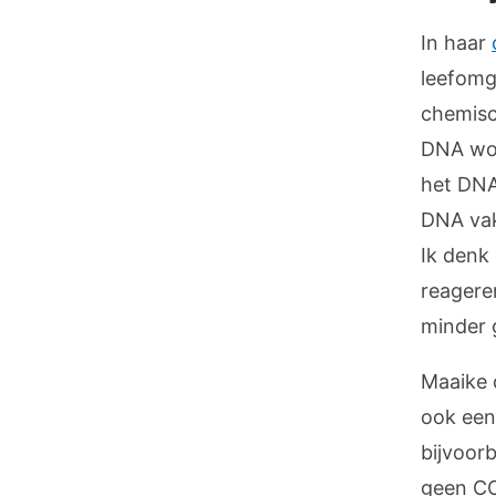
In haar
leefomg
chemisc
DNA wor
het DNA 
DNA vake
Ik denk
reagere
minder 
Maaike 
ook een
bijvoor
geen CO