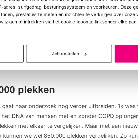
IP-adres, surfgedrag, besturingssysteem en voorkeuren. Deze 
in het bloed vond Maaike de Vries ook verschillen tu
 tonen, prestaties te meten en inzichten te verkrijgen over onze
zigen of intrekken via het cookie-icoontje linksonder elke pagina
uit de longen van mensen mét en zonder COPD. Op b
.
 zaten er bij mensen met COPD inderdaad minder
roepen op het DNA. ‘Dit kan misschien verklaren w
len anders reageren op
sigarettenrook
dan de cellen 
Zelf instellen
zonder COPD.’
000 plekken
s gaat haar onderzoek nog verder uitbreiden. ‘Ik was
 het DNA van mensen mét en zonder COPD op onge
plekken met elkaar te vergelijken. Maar met een nieu
k kunnen we wel 850.000 plekken vergelijken. Zo ku