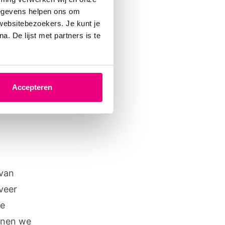
gegevens helpen ons om
ssen de
 websitebezoekers. Je kunt je
. De lijst met partners is te
epaalde
aarom
van
Accepteren
 van
veer
we
nnen we