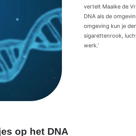
vertelt Maaike de Vr
DNA als de omgeving
omgeving kun je den
sigarettenrook, luch
werk.’
jes op het DNA