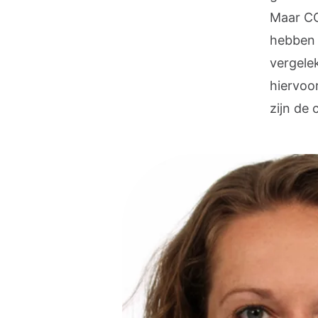
Maar CO
hebben 
vergele
hiervoor
zijn de