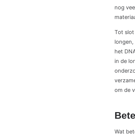
nog vee
materia
Tot slot
longen,
het DNA 
in de lo
onderzoe
verzame
om de v
Bete
Wat bet