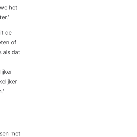
 we het
er.’
it de
eten of
 als dat
ijker
elijker
.’
nsen met