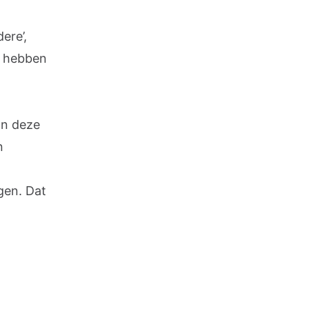
ere’,
n hebben
an deze
n
gen. Dat