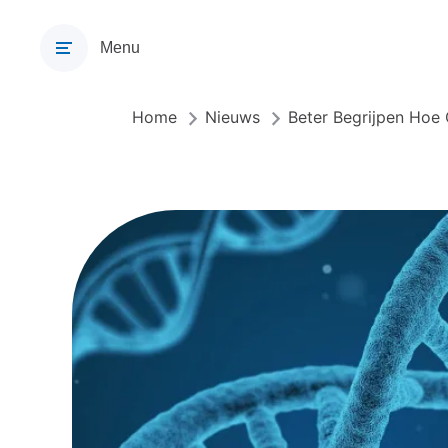
Overslaan
en
Menu
naar
de
inhoud
Home
Nieuws
Beter Begrijpen Hoe
Kruimelpad
gaan