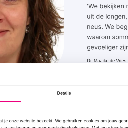
'We bekijken n
uit de longen,
neus. We begr
waarom somm
gevoeliger zi
Dr. Maaike de Vries
Details
at je onze website bezoekt. We gebruiken cookies om jouw gebru
chillen
er te analyseren en voor marketingdoeleinden. Met jouw toeste