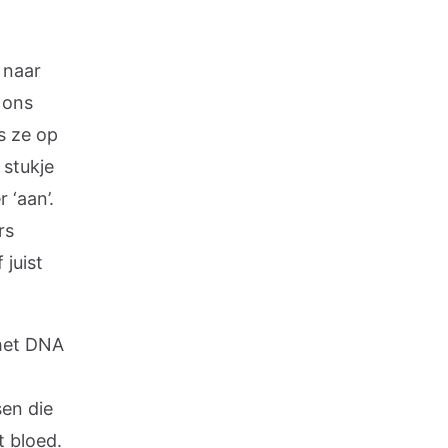
k naar
 ons
s ze op
 stukje
 ‘aan’.
rs
juist
 het DNA
en die
t bloed.