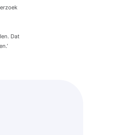
derzoek
len. Dat
en.’