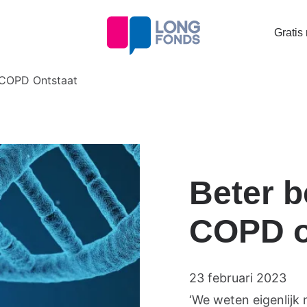
Topta
Gratis
menu
 COPD Ontstaat
Beter b
COPD o
23 februari 2023
‘We weten eigenlijk