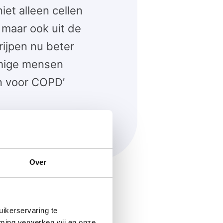
iet alleen cellen
 maar ook uit de
ijpen nu beter
ige mensen
jn voor COPD’
Over
ikerservaring te
mming verwerken wij en onze