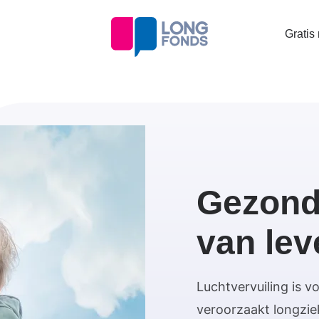
Topta
Gratis
menu
Gezonde
van le
Luchtvervuiling is 
veroorzaakt longzie