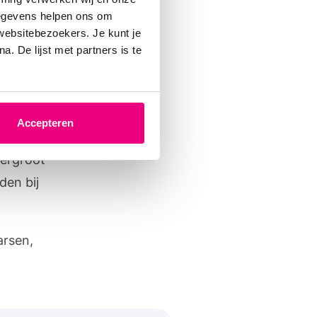
gegevens helpen ons om
 uit
 websitebezoekers. Je kunt je
. De lijst met partners is te
ing
Accepteren
en
vergroot
den bij
arsen,