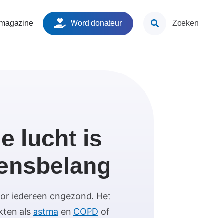
ken
 magazine
Word donateur
Zoeken
 lucht is
vensbelang
voor iedereen ongezond. Het
kten als
astma
en
COPD
of