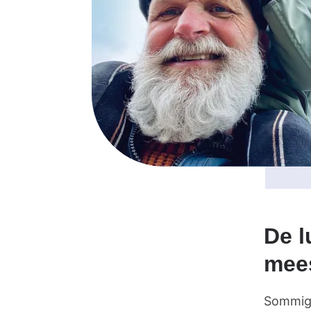
De l
mee
Sommige