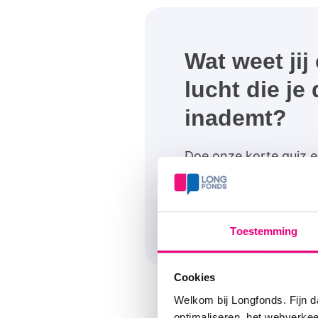
Wat weet jij
lucht die je 
inademt?
Doe onze korte quiz en
Doe de quiz
Toestemming
Cookies
Welkom bij Longfonds. Fijn d
Bro
optimaliseren, het webverke