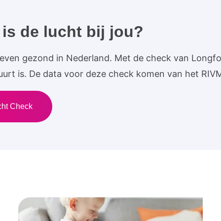
s de lucht bij jou?
al even gezond in Nederland. Met de check van Longf
 buurt is. De data voor deze check komen van het RIV
cht Check