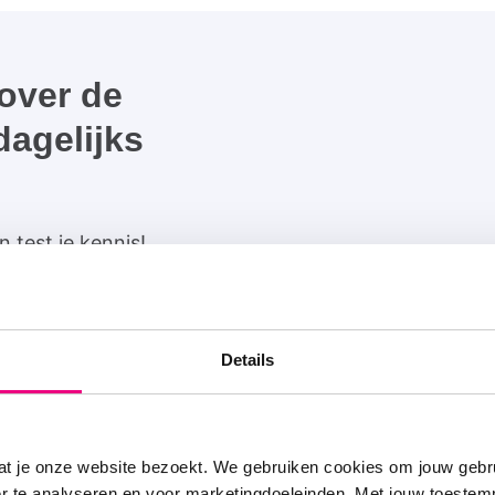
 over de
dagelijks
 test je kennis!
Details
at je onze website bezoekt. We gebruiken cookies om jouw gebru
nnen van ongezonde lucht
er te analyseren en voor marketingdoeleinden. Met jouw toeste