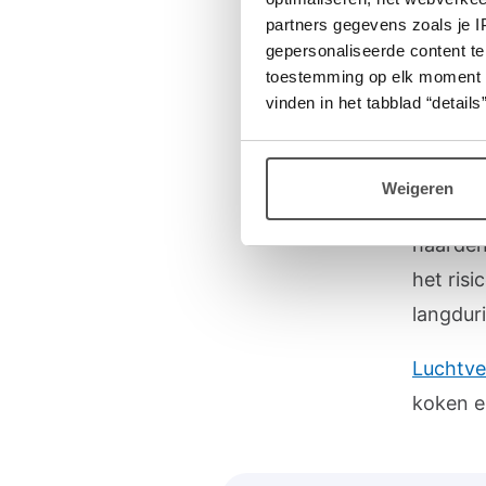
partners gegevens zoals je 
Ongezon
gepersonaliseerde content te
toestemming op elk moment wij
bijvoorb
vinden in het tabblad “details”
Veel st
buiten
o
Weigeren
veeteel
haarden 
het risi
langdur
Luchtve
koken e