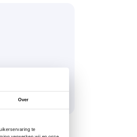
Over
ikerservaring te
mming verwerken wij en onze