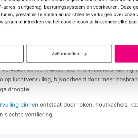
IP-adres, surfgedrag, besturingssysteem en voorkeuren. Deze 
de lucht betekent dat je vervuilende stoffen inademt
 tonen, prestaties te meten en inzichten te verkrijgen over onze
zigen of intrekken via het cookie-icoontje linksonder elke pagina
eeld verkeer of industrie, zoals fijnstof en ozon.
.
offen zijn schadelijk voor de gezondheid.
Luchtvervuil
ntstaat door verkeer, industrie, landbouw, intensieve
Zelf instellen
t, luchtvaart en scheepvaart. Ook houtkachels en op
vervuilen de lucht lokaal sterk.
Klimaatverandering 
co op luchtvervuiling, bijvoorbeeld door meer bosbran
ige droogte.
rvuiling binnen
ontstaat door roken, houtkachels, ka
n slechte ventilering.