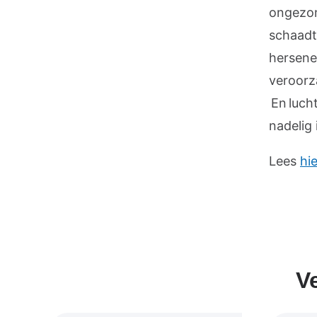
ongezon
schaadt
hersenen
veroorz
En luch
nadelig 
Lees
hie
V