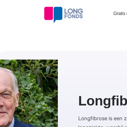
Topta
Gratis
menu
Longfi
Longfibrose is een 