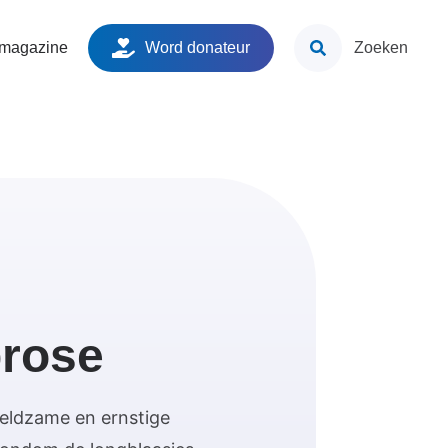
ken
 magazine
Word donateur
Zoeken
brose
zeldzame en ernstige