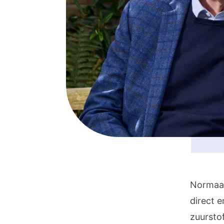
Normaal
direct e
zuursto