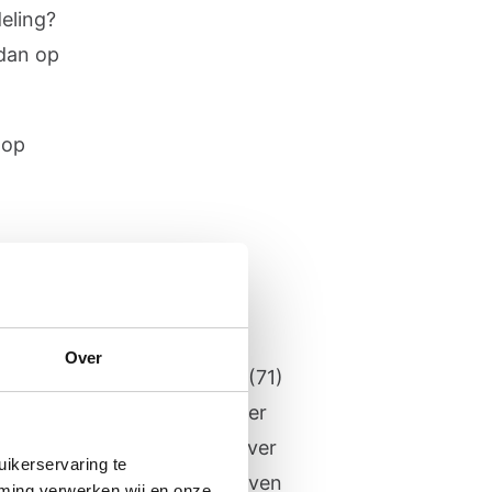
eling?
 dan op
 op
Wit heeft
ose
Over
geleden kreeg Harry de Wit (71)
fibrose. Maar er steeds over
 hij zonde van zijn tijd. Liever
ikerservaring te
ng in wandelen, lezen, schrijven
mming verwerken wij en onze