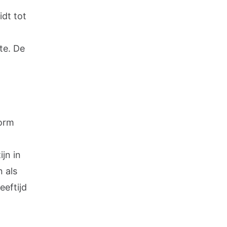
idt tot
te. De
norm
jn in
 als
eeftijd