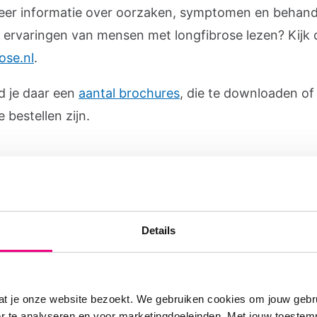
meer informatie over oorzaken, symptomen en behand
je ervaringen van mensen met longfibrose lezen? Kijk
ose.nl
.
d je daar een
aantal brochures
, die te downloaden of
e bestellen zijn.
Harry de 
longfibr
Details
Een aantal jaar 
de diagnose long
praten? Dat vindt
at je onze website bezoekt. We gebruiken cookies om jouw gebru
zoekt hij afleidi
er te analyseren en voor marketingdoeleinden. Met jouw toeste