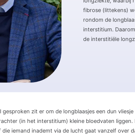
longziekte, waarbij
fibrose (littekens)
rondom de longblaa
interstitium. Daarom
de interstitiële long
 gesproken zit er om de longblaasjes een dun vliesje
rachter (in het interstitium) kleine bloedvaten liggen.
f die iemand inademt via de lucht gaat vanzelf over d