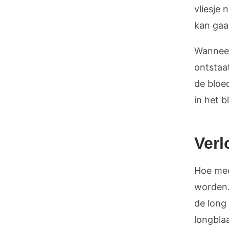
vliesje 
kan ga
Wanneer
ontstaa
de bloe
in het b
Verl
Hoe mee
worden.
de long
longbla