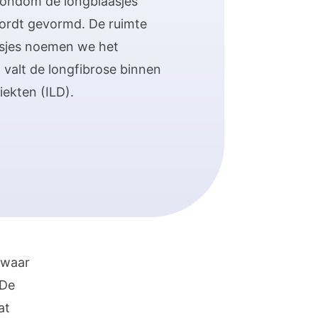
 rondom de longblaasjes
 wordt gevormd. De ruimte
sjes noemen we het
 valt de longfibrose binnen
ziekten (ILD).
 waar
 De
at