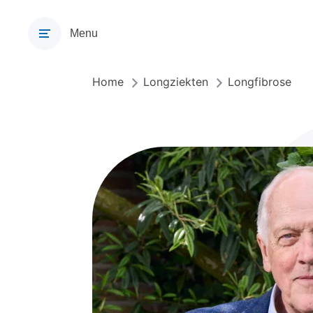
Overslaan
en
Menu
naar
de
inhoud
Home
Longziekten
Longfibrose
Kruimelpad
gaan