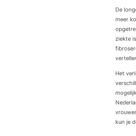
De longe
meer ko
opgetred
ziekte 
fibroser
vertelle
Het ver
verschi
mogelij
Nederla
vrouwen,
kun je d