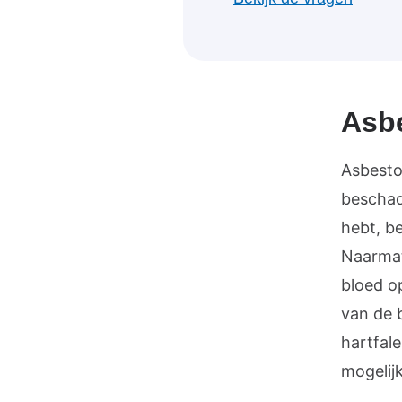
Asb
Asbestos
beschad
hebt, b
Naarmate
bloed o
van de 
hartfale
mogelij