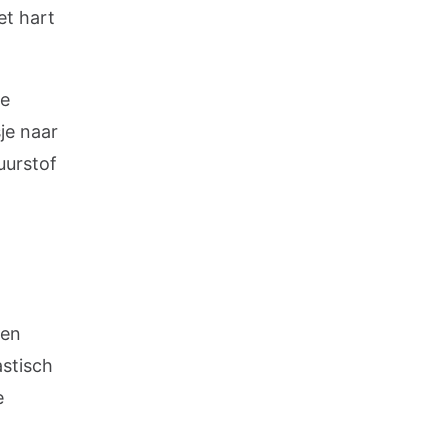
et hart
se
je naar
uurstof
gen
stisch
e