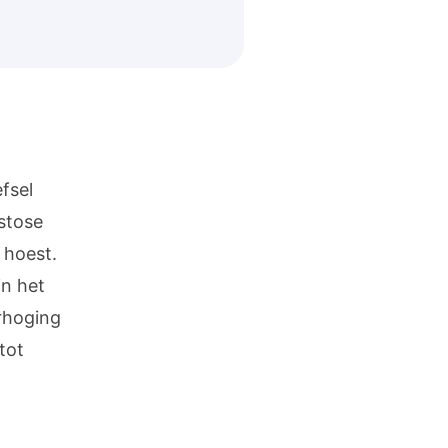
fsel
stose
 hoest.
in het
rhoging
 tot