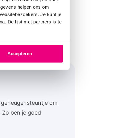
in zijn werk voor de
gegevens helpen ons om
 websitebezoekers. Je kunt je
ing.
. De lijst met partners is te
verhaal
Accepteren
een geheugensteuntje om
n. Zo ben je goed