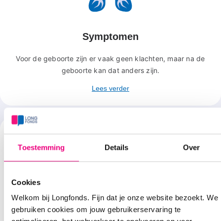
Symptomen
Voor de geboorte zijn er vaak geen klachten, maar na de
geboorte kan dat anders zijn.
Lees verder
Toestemming
Details
Over
Cookies
Behandeling
Welkom bij Longfonds. Fijn dat je onze website bezoekt. We
gebruiken cookies om jouw gebruikerservaring te
Het is moeilijk te zeggen wat de juiste behandeling is. Dat