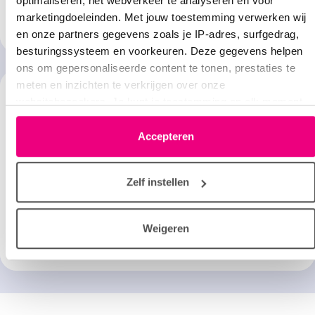
optimaliseren, het webverkeer te analyseren en voor
ligt bijvoorbeeld aan de symptomen.
marketingdoeleinden. Met jouw toestemming verwerken wij
Lees verder
en onze partners gegevens zoals je IP-adres, surfgedrag,
besturingssysteem en voorkeuren. Deze gegevens helpen
ons om gepersonaliseerde content te tonen, prestaties te
meten en inzichten te verkrijgen over onze
websitebezoekers. Je kunt je toestemming op elk moment
wijzigen of intrekken via het cookie-icoontje linksonder elke
pagina. De lijst met partners is te vinden in het tabblad
Accepteren
“details”.
Is CCAM te genezen?
Zelf instellen
Of je kind klachten houdt, hangt af van de ernst van de
CCAM en of er complicaties ontstaan.
Weigeren
Lees verder