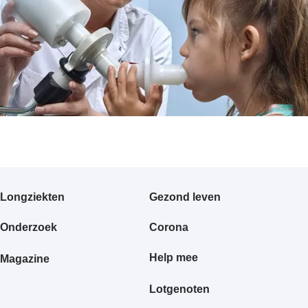
Primair
Longziekten
Gezond leven
footermenu
Onderzoek
Corona
Help mee
Magazine
Lotgenoten