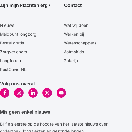
Zijn mijn klachten erg?
Contact
Secundaire
Nieuws
Wat wij doen
footermenu
Meldpunt longzorg
Werken bij
Bestel gratis
Wetenschappers
Zorgverleners
Astmakids
Longforum
Zakelijk
PostCovid NL
Volg ons overal
Mis geen enkel nieuws
Blijf als eerste op de hoogte van het laatste nieuws over
onderzoek, longziekten en gezonde longen.