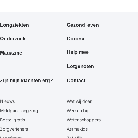
Primair
Longziekten
Gezond leven
footermenu
Onderzoek
Corona
Help mee
Magazine
Lotgenoten
Zijn mijn klachten erg?
Contact
Secundaire
Nieuws
Wat wij doen
footermenu
Meldpunt longzorg
Werken bij
Bestel gratis
Wetenschappers
Zorgverleners
Astmakids