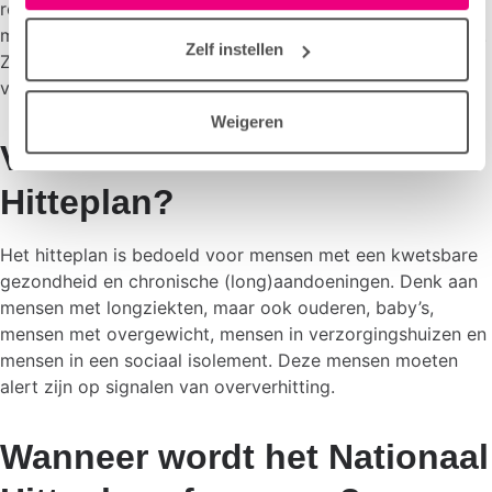
in het tabblad “details”.
rekening mee houden in de ondersteuning van en omgang
met kwetsbare groepen, zoals ouderen en kleine kinderen.
Zelf instellen
Zo helpen zij ongemakken en gezondheidsproblemen
verminderen en waar mogelijk voorkomen.
Weigeren
Voor wie is het Nationaal
Hitteplan?
Het hitteplan is bedoeld voor mensen met een kwetsbare
gezondheid en chronische (long)aandoeningen. Denk aan
mensen met longziekten, maar ook ouderen, baby’s,
mensen met overgewicht, mensen in verzorgingshuizen en
mensen in een sociaal isolement. Deze mensen moeten
alert zijn op signalen van oververhitting.
Wanneer wordt het Nationaal