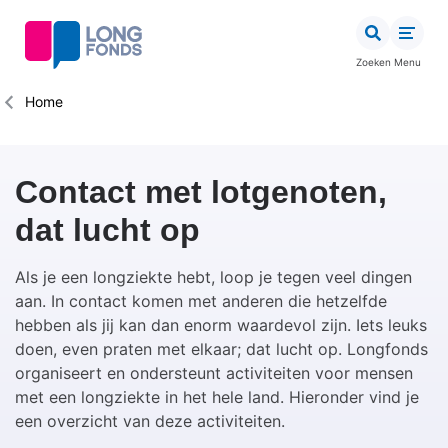
Overslaan
en
naar
Zoeken
Menu
de
inhoud
Kruimelpad
Home
gaan
Contact met lotgenoten,
dat lucht op
Als je een longziekte hebt, loop je tegen veel dingen
aan. In contact komen met anderen die hetzelfde
hebben als jij kan dan enorm waardevol zijn.
Iets leuks
doen, even praten met elkaar;
dat lucht op. Longfonds
organiseert en ondersteunt activiteiten voor mensen
met een longziekte in het hele land. Hieronder vind je
een overzicht van deze activiteiten.