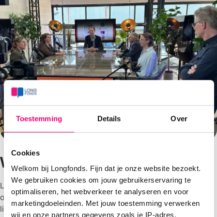
Toestemming
Details
Over
Cookies
Webinar terugkijken
Welkom bij Longfonds. Fijn dat je onze website bezoekt.
We gebruiken cookies om jouw gebruikerservaring te
Longfonds organiseert regelmatig webinars over
optimaliseren, het webverkeer te analyseren en voor
onderwerpen die ons en onze achterban na aan het hart
marketingdoeleinden. Met jouw toestemming verwerken
liggen. De webinars worden gegeven door
wij en onze partners gegevens zoals je IP-adres,