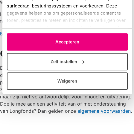
wetenschappers, longartsen en zorgprofessionals.
surfgedrag, besturingssysteem en voorkeuren. Deze
gegevens helpen ons om gepersonaliseerde content te
Heb je een webinar gemist? Je kunt ze allemaal
tonen, prestaties te meten en inzichten te verkrijgen over
terugkijken.
onze websitebezoekers. Je kunt je toestemming op elk
Naar alle webinars
moment wijzigen of intrekken via het cookie-icoontje
linksonder elke pagina. De lijst met partners is te vinden
Accepteren
in het tabblad “details”.
Goed om te weten
Zelf instellen
De activiteiten op onze kalender worden georganiseerd
door vrijwilligers van Longfonds, andere organisaties of
Weigeren
particulieren. Is een activiteit niet van Longfonds? Dan
zetten we er een toelichting bij: we vinden ze waardevol,
maar zijn niet verantwoordelijk voor inhoud en uitvoering.
Doe je mee aan een activiteit van of met ondersteuning
van Longfonds? Dan gelden onze
algemene voorwaarden
.