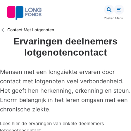
Overslaan
en
naar
Zoeken
Menu
de
inhoud
Kruimelpad
Contact Met Lotgenoten
gaan
Ervaringen deelnemers
lotgenotencontact
Mensen met een longziekte ervaren door
contact met lotgenoten veel verbondenheid.
Het geeft hen herkenning, erkenning en steun.
Enorm belangrijk in het leren omgaan met een
chronische ziekte.
Lees hier de ervaringen van enkele deelnemers
lotgenotencontact.