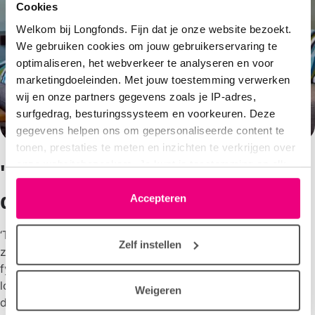
Cookies
Welkom bij Longfonds. Fijn dat je onze website bezoekt.
We gebruiken cookies om jouw gebruikerservaring te
optimaliseren, het webverkeer te analyseren en voor
marketingdoeleinden. Met jouw toestemming verwerken
wij en onze partners gegevens zoals je IP-adres,
surfgedrag, besturingssysteem en voorkeuren. Deze
gegevens helpen ons om gepersonaliseerde content te
tonen, prestaties te meten en inzichten te verkrijgen over
onze websitebezoekers. Je kunt je toestemming op elk
'Door er voor elkaar te zijn,
moment wijzigen of intrekken via het cookie-icoontje
doe je ertoe'
linksonder elke pagina. De lijst met partners is te vinden
Accepteren
in het tabblad “details”.
‘Tegen iedereen met een longziekte zou ik willen zeggen:
Zelf instellen
zoek lotgenoten op. Dat kan bijvoorbeeld via je
fysiosport, daar ontmoet je veel mensen met
longproblemen. Wij longpatiënten zijn niet meer actief in
Weigeren
de maatschappij. Daar heb ik moeite mee. Het Longpunt