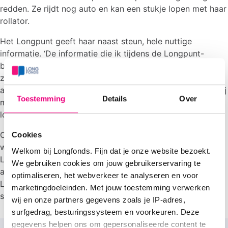
redden. Ze rijdt nog auto en kan een stukje lopen met haar
rollator.
Het Longpunt geeft haar naast steun, hele nuttige
informatie. ‘De informatie die ik tijdens de Longpunt-
bijeenkomsten krijg, helpt mij in het omgaan met mijn
ziekte. Zoals de laatste bijeenkomst over
ademhalingstechnieken. Ook mijn partner die altijd met mij
Toestemming
Details
Over
meegaat, leert veel bij het Longpunt. Het contact met
lotgenoten is bovendien erg gezellig.’
Om voldoende fit te blijven, traint Franca twee keer per
Cookies
week bij de fysiotherapeut. Via hem is ze ook bij het
Welkom bij Longfonds. Fijn dat je onze website bezoekt.
Longpunt terecht gekomen. ‘Ik zeg regelmatig tegen
We gebruiken cookies om jouw gebruikerservaring te
andere patiënten bij de fysiotherapeut dat ze naar het
optimaliseren, het webverkeer te analyseren en voor
Longpunt moeten komen. “Kom een keertje kijken, daar
marketingdoeleinden. Met jouw toestemming verwerken
steek je zoveel van op”!
wij en onze partners gegevens zoals je IP-adres,
surfgedrag, besturingssysteem en voorkeuren. Deze
gegevens helpen ons om gepersonaliseerde content te