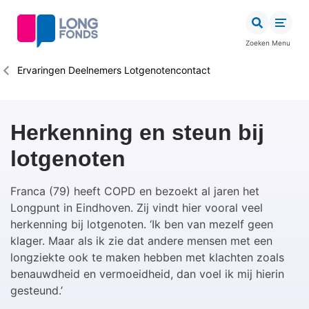
Overslaan
en
naar
Zoeken
Menu
de
inhoud
Kruimelpad
Ervaringen Deelnemers Lotgenotencontact
gaan
Herkenning en steun bij
lotgenoten
Franca (79) heeft COPD en bezoekt al jaren het
Longpunt in Eindhoven. Zij vindt hier vooral veel
herkenning bij lotgenoten. ‘Ik ben van mezelf geen
klager. Maar als ik zie dat andere mensen met een
longziekte ook te maken hebben met klachten zoals
benauwdheid en vermoeidheid, dan voel ik mij hierin
gesteund.’