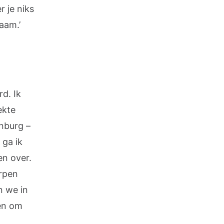
r je niks
zaam.’
d. Ik
ekte
enburg –
 ga ik
en over.
rpen
n we in
men om