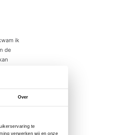
 kwam ik
an de
 kan
og
 iets op
ntatie
Over
eel
reeg,
ikerservaring te
mming verwerken wij en onze