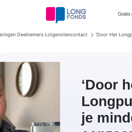
Topta
Gratis
menu
aringen Deelnemers Lotgenotencontact
‘Door Het Longp
‘Door h
Longpun
je mind