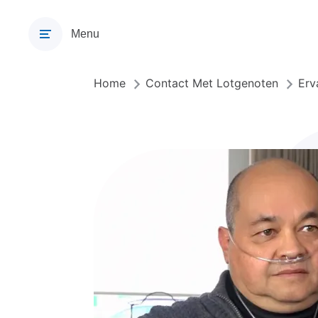
Overslaan
en
Menu
naar
de
inhoud
Home
Contact Met Lotgenoten
Erv
Kruimelpad
gaan