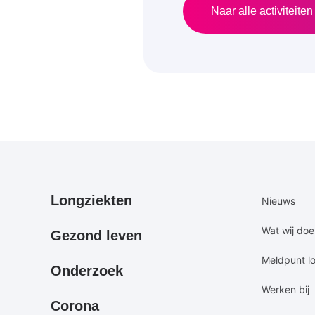
Naar alle activiteiten
Primair
Secundair
Longziekten
Nieuws
footermenu
footermen
Wat wij do
Gezond leven
Meldpunt l
Onderzoek
Werken bij
Corona