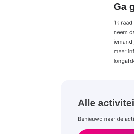
Ga 
‘Ik raad
neem da
iemand 
meer in
longafde
Alle activite
Benieuwd naar de activ