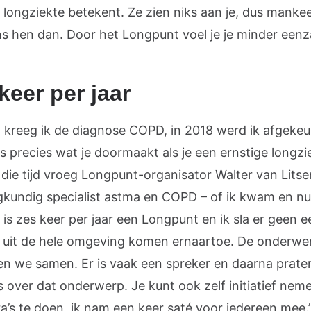
longziekte betekent. Ze zien niks aan je, dus mankee
ns hen dan. Door het Longpunt voel je je minder een
keer per jaar
5 kreeg ik de diagnose COPD, in 2018 werd ik afgekeur
s precies wat je doormaakt als je een ernstige longzi
 die tijd vroeg Longpunt-organisator Walter van Lits
gkundig specialist astma en COPD – of ik kwam en nu
Er is zes keer per jaar een Longpunt en ik sla er geen e
uit de hele omgeving komen ernaartoe. De onderwe
en we samen. Er is vaak een spreker en daarna prate
s over dat onderwerp. Je kunt ook zelf initiatief ne
ra’s te doen, ik nam een keer saté voor iedereen mee.’