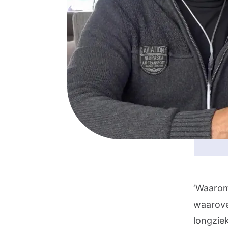
‘Waarom
waarove
longzie