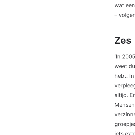
wat een 
– volge
Zes 
‘In 200
weet du
hebt. In
verplee
altijd. 
Mensen 
verzinn
groepje
iets ext