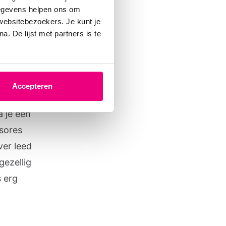
gegevens helpen ons om
 websitebezoekers. Je kunt je
. De lijst met partners is te
. Niet
cht
Accepteren
 zie dat
a je een
 sores
ver leed
gezellig
s erg