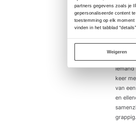
Geen
partners gegevens zoals je 
gepersonaliseerde content te
toestemming op elk moment wij
‘In coro
vinden in het tabblad “details”
iedereen
contact
Weigeren
Ik promo
iemand z
keer me
van een 
en ellen
samenzij
grappig