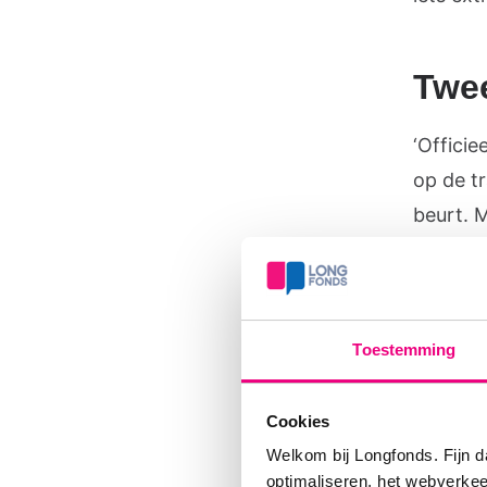
Twe
‘Offici
op de tr
beurt. 
alles w
graag bi
van de a
Toestemming
hield o
interess
Cookies
eentje 
Welkom bij Longfonds. Fijn d
optimaliseren, het webverke