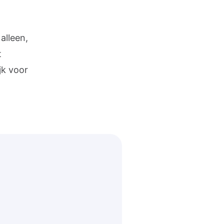
alleen,
t
jk voor