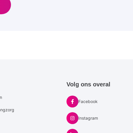
e
Volg ons overal
u
en
Facebook
ongzorg
Instagram