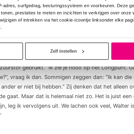
 leed en ellende
IP-adres, surfgedrag, besturingssysteem en voorkeuren. Deze 
 tonen, prestaties te meten en inzichten te verkrijgen over onze
zigen of intrekken via het cookie-icoontje linksonder elke pagina
natijd probeerden we het online, maar dat werkte niet
.
 is er handig mee en zelf houd ik er niet van. Ik wil e
 met mensen, hen live zien.
Zelf instellen
ot het Longpunt vaak bij anderen, bijvoorbeeld als ik
uurstof gebruikt. “Ik zie je nooit op het Longpunt. G
e?”, vraag ik dan. Sommigen zeggen dan: “Ik kan die
ander er niet bij hebben.” Zij denken dat het alleen o
de gaat. Maar dat is helemaal niet zo. Het is juist een 
n, leg ik vervolgens uit. We lachen ook veel, Walter i
.’