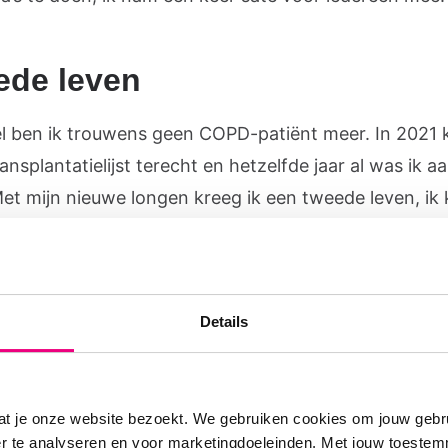
ede leven
eel ben ik trouwens geen COPD-patiënt meer. In 2021
ansplantatielijst terecht en hetzelfde jaar al was ik a
Met mijn nieuwe longen kreeg ik een tweede leven, ik
eer doen. Toch kom ik ook als transplantatiepatiënt n
j het Longpunt. Het is er gezellig. Bovendien steek ik
nderen en zij van mij. Zoals die keer dat ik een prese
Details
ver COPD en mijn longtransplantatie. Dat vonden ze h
ant. Ik ben de enige in de groep die nieuwe longen k
komt binnenkort op de wachtlijst.’
at je onze website bezoekt. We gebruiken cookies om jouw gebru
er te analyseren en voor marketingdoeleinden. Met jouw toeste