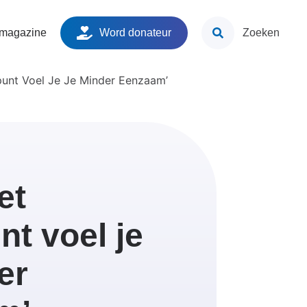
ken
 magazine
Word donateur
Zoeken
unt Voel Je Je Minder Eenzaam’
et
t voel je
er