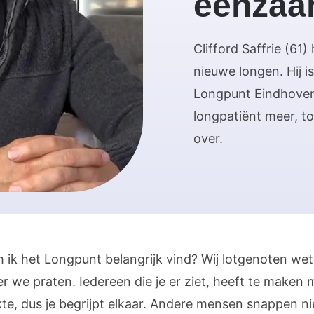
eenzaa
Clifford Saffrie (61
nieuwe longen. Hij 
Longpunt Eindhoven. 
longpatiënt meer, t
over.
 ik het Longpunt belangrijk vind? Wij lotgenoten we
r we praten. Iedereen die je er ziet, heeft te maken 
kte, dus je begrijpt elkaar. Andere mensen snappen n