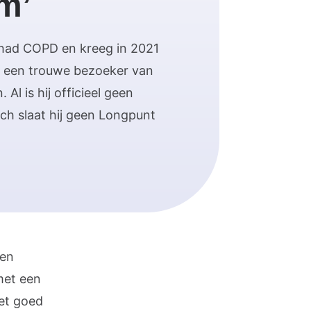
m’
) had COPD en kreeg in 2021
is een trouwe bezoeker van
Al is hij officieel geen
och slaat hij geen Longpunt
ten
met een
iet goed