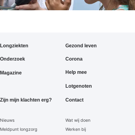
Primair
Longziekten
Gezond leven
footermenu
Onderzoek
Corona
Help mee
Magazine
Lotgenoten
Zijn mijn klachten erg?
Contact
Secundaire
Nieuws
Wat wij doen
footermenu
Meldpunt longzorg
Werken bij