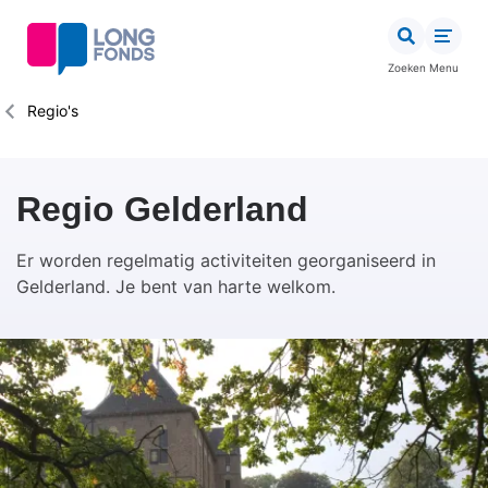
Overslaan
en
naar
Zoeken
Menu
de
inhoud
Kruimelpad
Regio's
gaan
Regio Gelderland
Er worden regelmatig activiteiten georganiseerd in
Gelderland. Je bent van harte welkom.