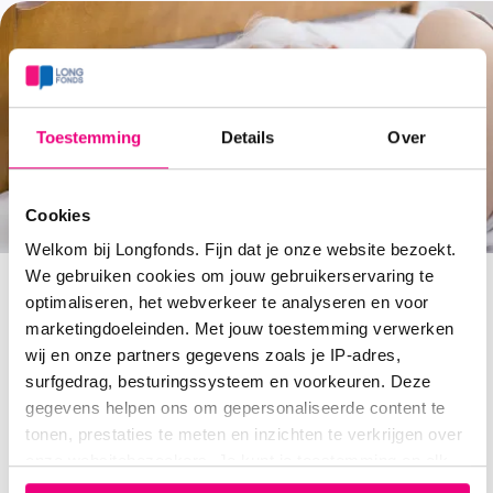
Toestemming
Details
Over
Cookies
Welkom bij Longfonds. Fijn dat je onze website bezoekt.
We gebruiken cookies om jouw gebruikerservaring te
Op locatie
optimaliseren, het webverkeer te analyseren en voor
marketingdoeleinden. Met jouw toestemming verwerken
Je energie in balans houden
wij en onze partners gegevens zoals je IP-adres,
Longpunt - Gelderland
surfgedrag, besturingssysteem en voorkeuren. Deze
Apeldoorn
gegevens helpen ons om gepersonaliseerde content te
15 september 2026
tonen, prestaties te meten en inzichten te verkrijgen over
14:00
-
16:00
onze websitebezoekers. Je kunt je toestemming op elk
Dit is een activiteit van Longpunt Apeldoorn
moment wijzigen of intrekken via het cookie-icoontje