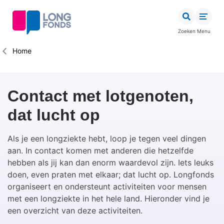
Overslaan
en
naar
Zoeken
Menu
de
inhoud
Kruimelpad
Home
gaan
Contact met lotgenoten,
dat lucht op
Als je een longziekte hebt, loop je tegen veel dingen
aan. In contact komen met anderen die hetzelfde
hebben als jij kan dan enorm waardevol zijn.
Iets leuks
doen, even praten met elkaar;
dat lucht op. Longfonds
organiseert en ondersteunt activiteiten voor mensen
met een longziekte in het hele land. Hieronder vind je
een overzicht van deze activiteiten.