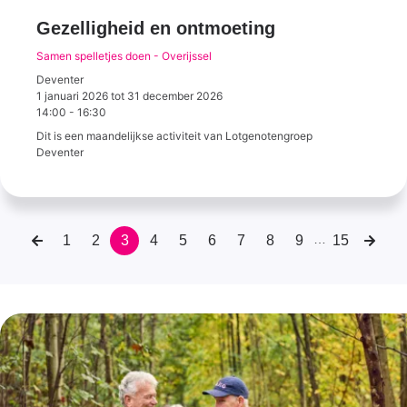
Gezelligheid en ontmoeting
Samen spelletjes doen - Overijssel
Deventer
1 januari 2026
tot
31 december 2026
14:00
-
16:30
Dit is een maandelijkse activiteit van Lotgenotengroep
Deventer
…
1
2
3
4
5
6
7
8
9
15
Paginering
Vorige
Page
Page
Huidige
Page
Page
Page
Page
Page
Page
Laatste
Volg
pagina
pagina
pagina
pagin