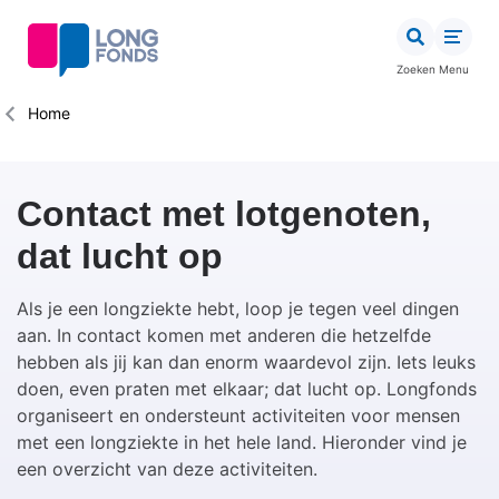
Overslaan
en
naar
Zoeken
Menu
de
inhoud
Kruimelpad
Home
gaan
Contact met lotgenoten,
dat lucht op
Als je een longziekte hebt, loop je tegen veel dingen
aan. In contact komen met anderen die hetzelfde
hebben als jij kan dan enorm waardevol zijn.
Iets leuks
doen, even praten met elkaar;
dat lucht op. Longfonds
organiseert en ondersteunt activiteiten voor mensen
met een longziekte in het hele land. Hieronder vind je
een overzicht van deze activiteiten.