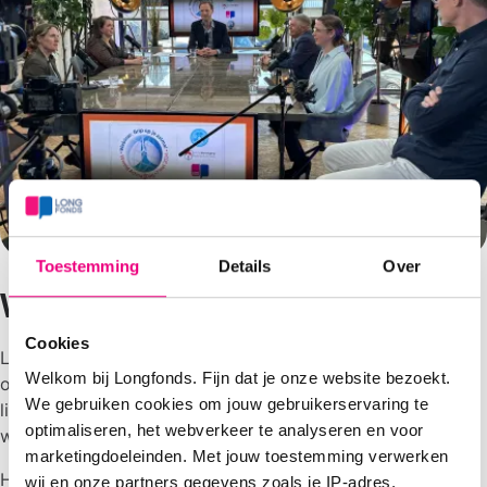
Toestemming
Details
Over
Webinar terugkijken
Cookies
Longfonds organiseert regelmatig webinars over
Welkom bij Longfonds. Fijn dat je onze website bezoekt.
onderwerpen die ons en onze achterban na aan het hart
We gebruiken cookies om jouw gebruikerservaring te
liggen. De webinars worden gegeven door
optimaliseren, het webverkeer te analyseren en voor
wetenschappers, longartsen en zorgprofessionals.
marketingdoeleinden. Met jouw toestemming verwerken
Heb je een webinar gemist? Je kunt ze allemaal
wij en onze partners gegevens zoals je IP-adres,