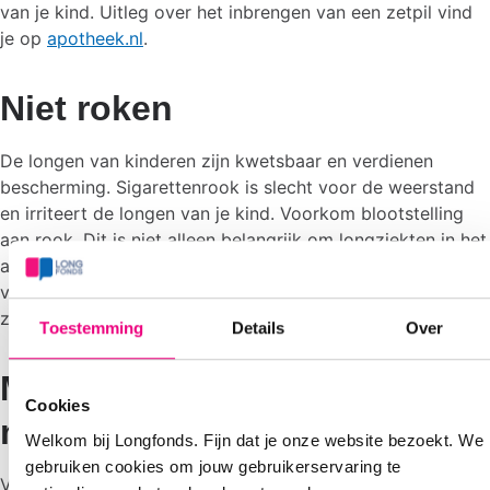
van je kind. Uitleg over het inbrengen van een zetpil vind
je op
apotheek.nl
.
Niet roken
De longen van kinderen zijn kwetsbaar en verdienen
bescherming. Sigarettenrook is slecht voor de weerstand
en irriteert de longen van je kind. Voorkom blootstelling
aan rook. Dit is niet alleen belangrijk om longziekten in het
algemeen te voorkomen, maar zeker bij herstel van een
verkoudheid, het RS virus of bronchiolitis. Je kind voelt
zich anders nog benauwder.
Toestemming
Details
Over
Meer informatie en contact
Cookies
met anderen
Welkom bij Longfonds. Fijn dat je onze website bezoekt. We
gebruiken cookies om jouw gebruikerservaring te
Voor meer informatie over het RS virus in de vorm van