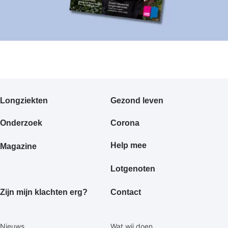
Primair
Longziekten
Gezond leven
footermenu
Onderzoek
Corona
Help mee
Magazine
Lotgenoten
Zijn mijn klachten erg?
Contact
Secundaire
Nieuws
Wat wij doen