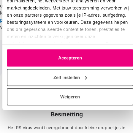
optimaliseren, het webverkeer te analyseren en voor
onder andere webinars, wetenschappelijke artikelen en
marketingdoeleinden. Met jouw toestemming verwerken wij
lotgenotencontact, kun je terecht bij het
RSV
en onze partners gegevens zoals je IP-adres, surfgedrag,
patiëntennetwerk
. Het RSV patiëntennetwerk zet ook
besturingssysteem en voorkeuren. Deze gegevens helpen
vragenlijsten uit via de website.
ons om gepersonaliseerde content te tonen, prestaties te
meten en inzichten te verkrijgen over onze
websitebezoekers. Je kunt je toestemming op elk moment
wijzigen of intrekken via het cookie-icoontje linksonder elke
pagina. De lijst met partners is te vinden in het tabblad
Accepteren
Meer over het RS virus
“details”.
Zelf instellen
Weigeren
Besmetting
Het RS virus wordt overgebracht door kleine druppeltjes in