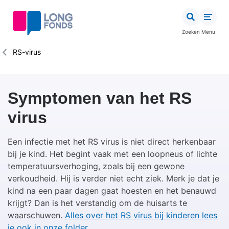
Overslaan
en
naar
Zoeken
Menu
de
inhoud
Kruimelpad
RS-virus
gaan
Symptomen van het RS
virus
Een infectie met het RS virus is niet direct herkenbaar
bij je kind. Het begint vaak met een loopneus of lichte
temperatuursverhoging, zoals bij een gewone
verkoudheid. Hij is verder niet echt ziek. Merk je dat je
kind na een paar dagen gaat hoesten en het benauwd
krijgt? Dan is het verstandig om de huisarts te
waarschuwen.
Alles over het RS virus bij kinderen lees
je ook in onze folder.