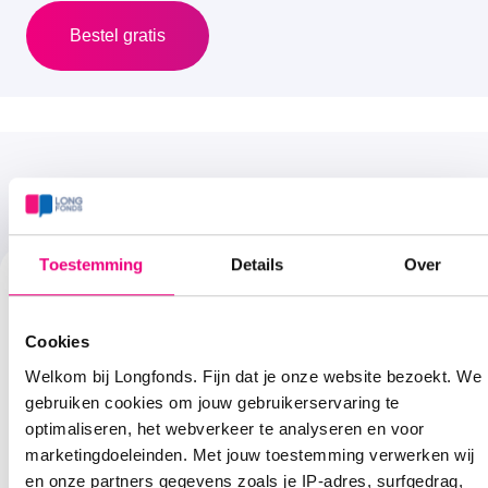
Bestel gratis
Meer over het RS virus
Toestemming
Details
Over
Cookies
Welkom bij Longfonds. Fijn dat je onze website bezoekt. We
Besmetting
gebruiken cookies om jouw gebruikerservaring te
optimaliseren, het webverkeer te analyseren en voor
Het RS virus wordt overgebracht door kleine druppeltjes in
marketingdoeleinden. Met jouw toestemming verwerken wij
de lucht of via lichamelijk contact.
en onze partners gegevens zoals je IP-adres, surfgedrag,