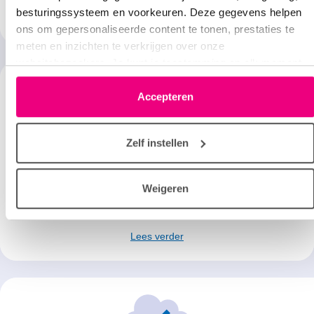
besturingssysteem en voorkeuren. Deze gegevens helpen
Lees verder
ons om gepersonaliseerde content te tonen, prestaties te
meten en inzichten te verkrijgen over onze
websitebezoekers. Je kunt je toestemming op elk moment
wijzigen of intrekken via het cookie-icoontje linksonder elke
pagina. De lijst met partners is te vinden in het tabblad
Accepteren
“details”.
Zelf instellen
Behandeling
Weigeren
Er is geen specifieke behandeling tegen het RS virus. De
meeste infecties gaan vanzelf over.
Lees verder