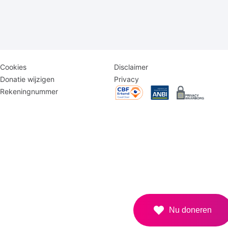
Disclaimer
Logomenu
Cookies
Disclaimer
menu
Donatie wijzigen
Privacy
Rekeningnummer
Nu doneren