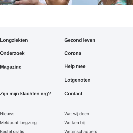
Primair
Longziekten
Gezond leven
footermenu
Onderzoek
Corona
Help mee
Magazine
Lotgenoten
Zijn mijn klachten erg?
Contact
Secundaire
Nieuws
Wat wij doen
footermenu
Meldpunt longzorg
Werken bij
Bestel gratis
Wetenschappers