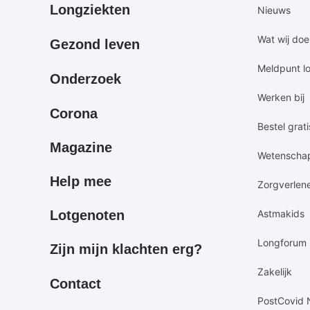
Primair
Secundair
Longziekten
Nieuws
footermenu
footermen
Wat wij do
Gezond leven
Meldpunt l
Onderzoek
Werken bij
Corona
Bestel grati
Magazine
Wetenscha
Help mee
Zorgverlen
Lotgenoten
Astmakids
Longforum
Zijn mijn klachten erg?
Zakelijk
Contact
PostCovid 