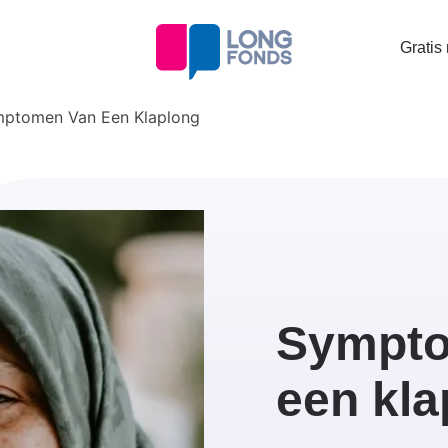
Topta
Gratis
menu
ptomen Van Een Klaplong
Sympto
een kla