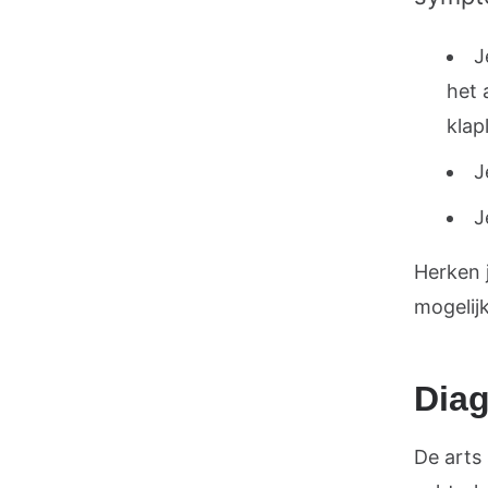
J
het 
klap
J
J
Herken 
mogelijk
Diag
De arts 