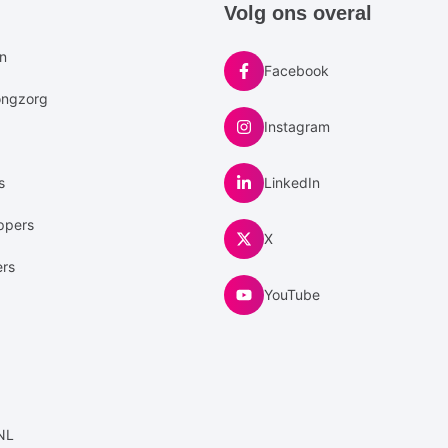
e
Volg ons overal
u
en
Facebook
ongzorg
Instagram
s
LinkedIn
ppers
X
ers
YouTube
NL