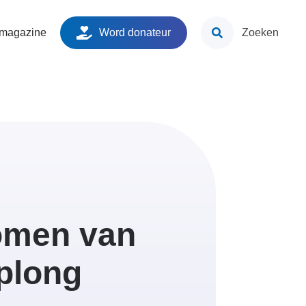
ken
 magazine
Word donateur
Zoeken
men van
plong