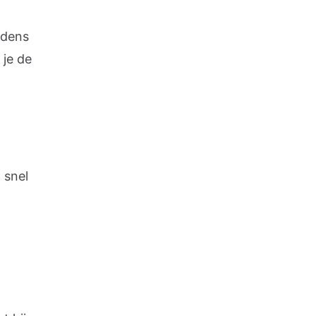
jdens
 je de
 snel