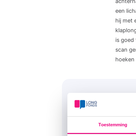
achterh
een lich
hij met 
klaplon
is goed
scan ge
hoeken 
Praat mee 
Deel je ervaringen ove
Toestemming