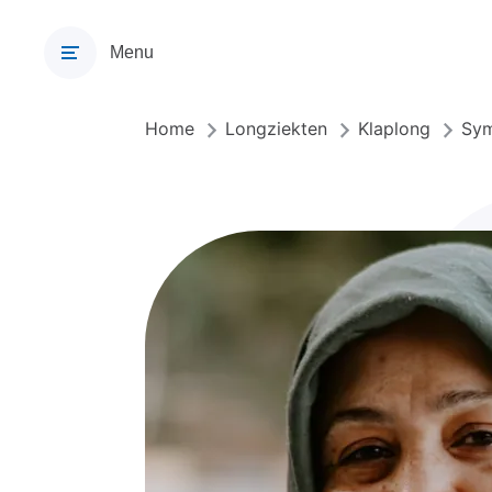
Overslaan
en
Menu
naar
de
inhoud
Home
Longziekten
Klaplong
Sym
Kruimelpad
gaan