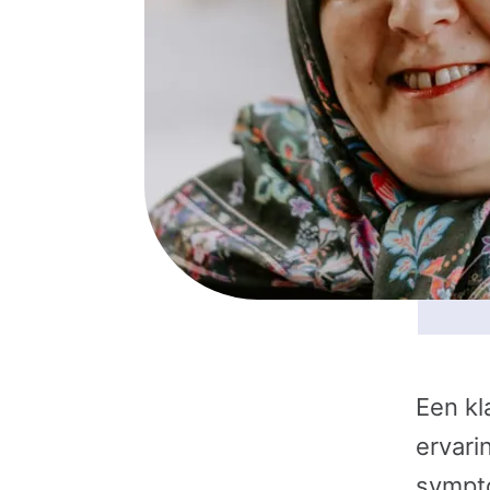
Een kl
ervari
sympt