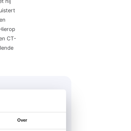
t hij
uistert
een
Hierop
een CT-
llende
Over