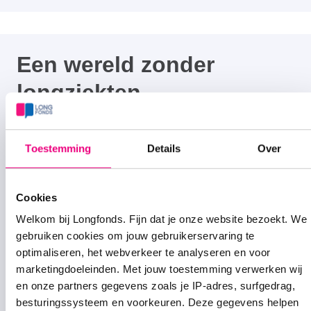
Een wereld zonder
longziekten
Hiervoor zet Longfonds zich in. We willen
beschadigd longweefsel herstellen en longziekten
Toestemming
Details
Over
voorkomen. Daarom investeren we in
wetenschappelijk onderzoek.
Cookies
Doneer nu
Welkom bij Longfonds. Fijn dat je onze website bezoekt. We
gebruiken cookies om jouw gebruikerservaring te
optimaliseren, het webverkeer te analyseren en voor
marketingdoeleinden. Met jouw toestemming verwerken wij
en onze partners gegevens zoals je IP-adres, surfgedrag,
besturingssysteem en voorkeuren. Deze gegevens helpen