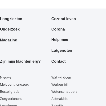
Primair
Longziekten
Gezond leven
footermenu
Onderzoek
Corona
Help mee
Magazine
Lotgenoten
Zijn mijn klachten erg?
Contact
Secundaire
Nieuws
Wat wij doen
footermenu
Meldpunt longzorg
Werken bij
Bestel gratis
Wetenschappers
Zorgverleners
Astmakids
Longforum
Zakelijk