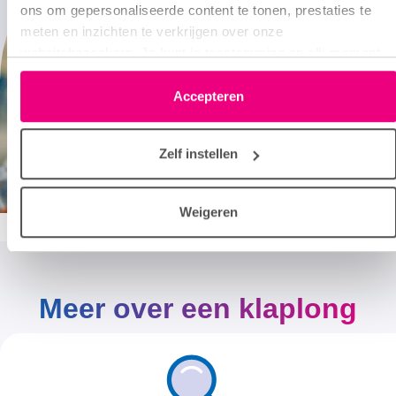
ons om gepersonaliseerde content te tonen, prestaties te
meten en inzichten te verkrijgen over onze
websitebezoekers. Je kunt je toestemming op elk moment
wijzigen of intrekken via het cookie-icoontje linksonder elke
pagina. De lijst met partners is te vinden in het tabblad
Accepteren
“details”.
Zelf instellen
Weigeren
Meer over een klaplong