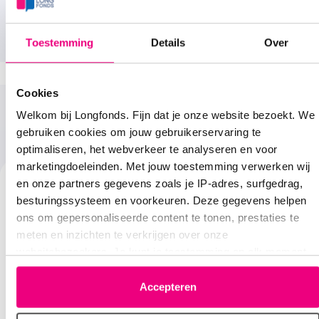
Naar longforum.nl
Toestemming
Details
Over
Cookies
Welkom bij Longfonds. Fijn dat je onze website bezoekt. We
Meer over acute bronchitis
gebruiken cookies om jouw gebruikerservaring te
optimaliseren, het webverkeer te analyseren en voor
marketingdoeleinden. Met jouw toestemming verwerken wij
en onze partners gegevens zoals je IP-adres, surfgedrag,
besturingssysteem en voorkeuren. Deze gegevens helpen
ons om gepersonaliseerde content te tonen, prestaties te
meten en inzichten te verkrijgen over onze
websitebezoekers. Je kunt je toestemming op elk moment
Oorzaken
wijzigen of intrekken via het cookie-icoontje linksonder elke
pagina. De lijst met partners is te vinden in het tabblad
Accepteren
Bij acute bronchitis zit er een ontsteking in de kleinere
“details”.
vertakkingen van de longen, de bronchiën. Meestal door