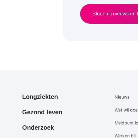
Stuur mij nieuws en t
Primair
Secundair
Longziekten
Nieuws
footermenu
footermen
Wat wij do
Gezond leven
Meldpunt l
Onderzoek
Werken bij