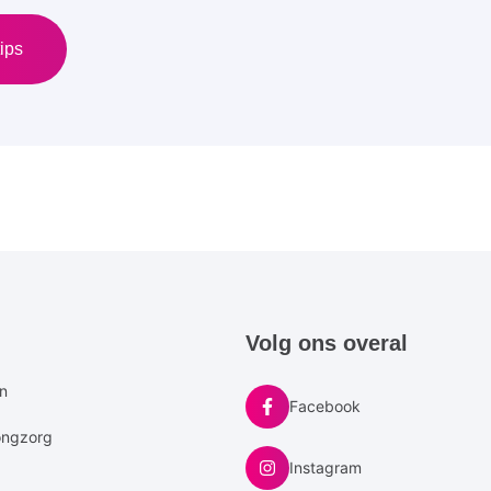
ips
e
Volg ons overal
u
en
Facebook
ongzorg
Instagram