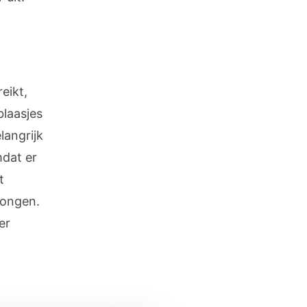
eikt,
blaasjes
langrijk
mdat er
t
longen.
er