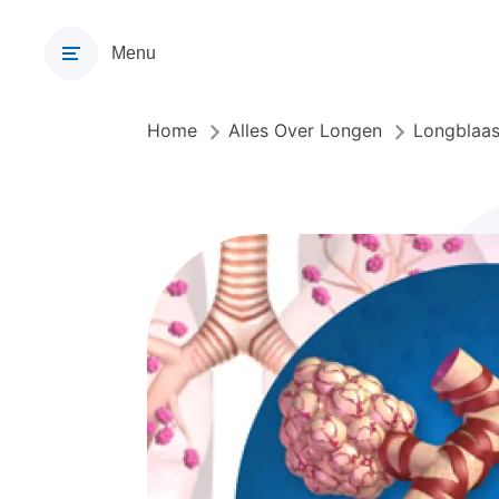
Overslaan
en
Menu
naar
de
inhoud
Home
Alles Over Longen
Longblaas
Kruimelpad
gaan