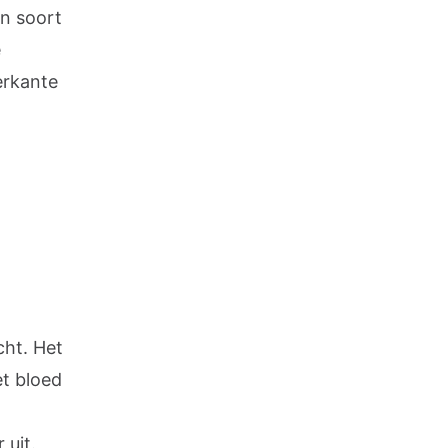
en soort
e
erkante
cht. Het
et bloed
 uit.