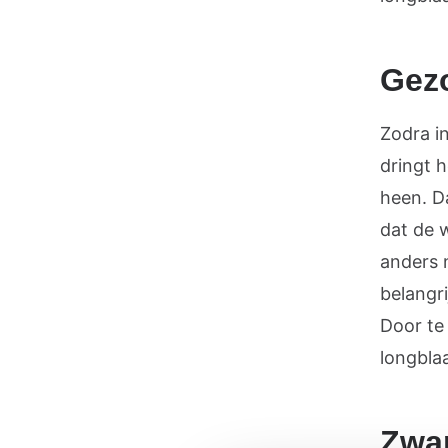
Gez
Zodra i
dringt h
heen. Da
dat de 
anders 
belangri
Door te
longblaa
Zwar