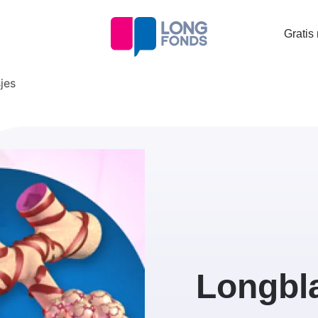
Topta
Gratis
menu
jes
Longbl