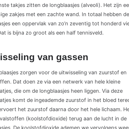
inste takjes zitten de longblaasjes (alveoli). Het zijn e
ige zakjes met een zachte wand. In totaal hebben d
asjes een oppervlak van zo’n zeventig tot honderd vi
at is bijna zo groot als een half tennisveld.
isseling van gassen
blaasjes zorgen voor de uitwisseling van zuurstof en
offen. Dat doen ze via een netwerk van hele kleine
atjes, die om de longblaasjes heen liggen. Via deze
atjes komt de ingeademde zuurstof in het bloed tere
ervoert het zuurstof daarna door het hele lichaam. H
valstoffen (koolstofdioxide) terug aan de lucht in de
asjes. De koolstofdioxide ademen we vervolgens weer