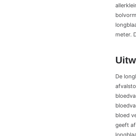
allerkle
bolvorm
longbla
meter. D
Uitw
De long
afvalst
bloedva
bloedva
bloed v
geeft af
longbla