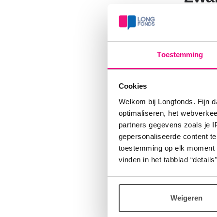
Schadel
de longb
waardoo
Toestemming
schadel
invloed
Cookies
kunnen 
Welkom bij Longfonds. Fijn d
optimaliseren, het webverke
kanker 
partners gegevens zoals je 
gepersonaliseerde content te
toestemming op elk moment wij
vinden in het tabblad “details”
Voor
Weigeren