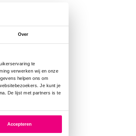
tussen
en. De
Over
om
 Die
or
ikerservaring te
mming verwerken wij en onze
gegevens helpen ons om
 websitebezoekers. Je kunt je
. De lijst met partners is te
rden.
Accepteren