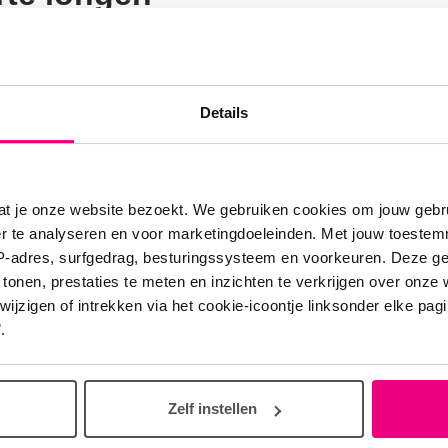
ijke stoffen als roet en stofdeeltjes worden meestal 
laasjes opgeslagen. Daar blijven de stoffen achter,
r de longen van rokers uiteindelijk echt zwart word
Details
ijke stoffen hebben tussen de longblaasjes de kans 
 uit te oefenen op de celwanden van de longblaasjes.
zich dan gaan delen op verkeerde manieren, waardo
at je onze website bezoekt. We gebruiken cookies om jouw gebru
er te analyseren en voor marketingdoeleinden. Met jouw toeste
ontstaat.
IP-adres, surfgedrag, besturingssysteem en voorkeuren. Deze 
 tonen, prestaties te meten en inzichten te verkrijgen over onze
zigen of intrekken via het cookie-icoontje linksonder elke pagina
.
 het bekijken van deze video moeten cookies geaccepteerd wo
Cookie voorkeuren
Lees meer over cookies
Zelf instellen