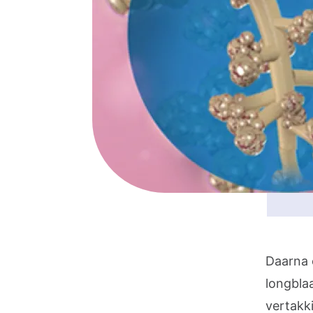
Daarna 
longbla
vertakk