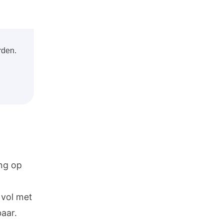
rden.
ng op
 vol met
aar.