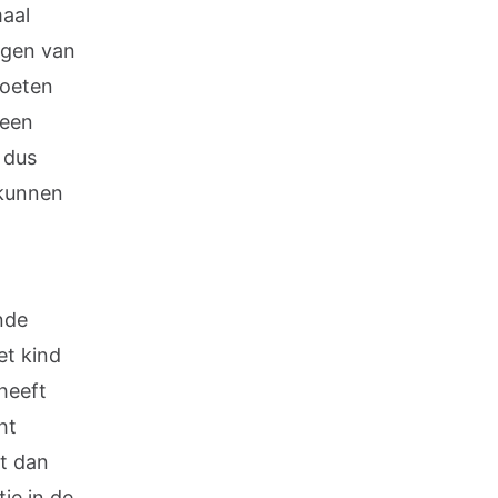
maal
ijgen van
moeten
 een
 dus
 kunnen
nde
et kind
heeft
ht
t dan
je in de