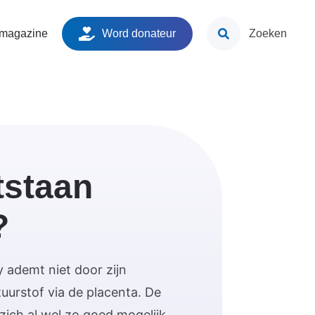
ken
 magazine
Word donateur
Zoeken
tstaan
?
ademt niet door zijn
zuurstof via de placenta. De
zich al wel zo goed mogelijk,