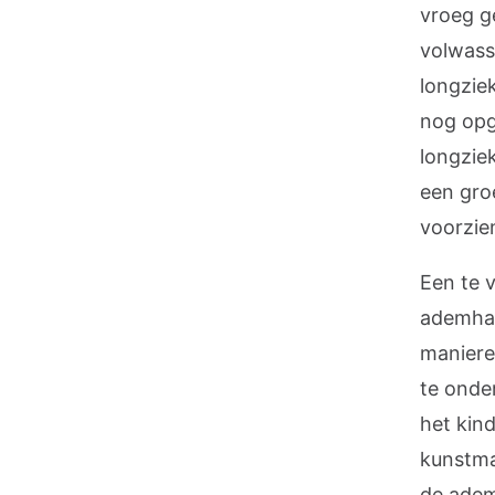
vroeg ge
volwasse
longzie
nog opg
longziek
een gro
voorzie
Een te 
ademhale
maniere
te onde
het kind
kunstma
de adem