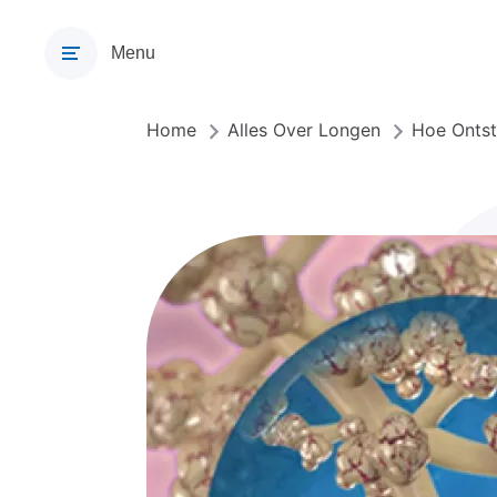
Overslaan
en
Menu
naar
de
inhoud
Home
Alles Over Longen
Hoe Onts
Kruimelpad
gaan