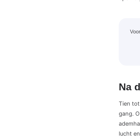
Voor
Na d
Tien to
gang. O
ademhal
lucht e