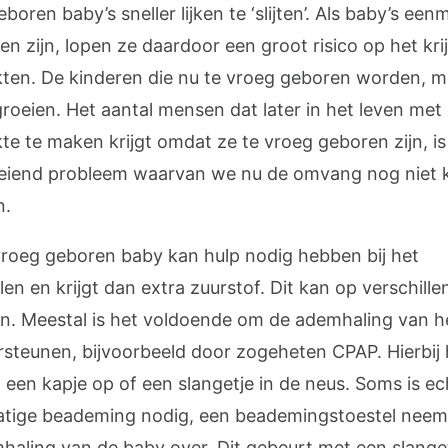
boren baby’s sneller lijken te ‘slijten’. Als baby’s een
n zijn, lopen ze daardoor een groot risico op het kr
kten. De kinderen die nu te vroeg geboren worden, 
roeien. Het aantal mensen dat later in het leven met
te te maken krijgt omdat ze te vroeg geboren zijn, is
eiend probleem waarvan we nu de omvang nog niet
n.
vroeg geboren baby kan hulp nodig hebben bij het
n en krijgt dan extra zuurstof. Dit kan op verschille
n. Meestal is het voldoende om de ademhaling van h
rsteunen, bijvoorbeeld door zogeheten CPAP. Hierbij 
 een kapje op of een slangetje in de neus. Soms is ec
tige beademing nodig, een beademingstoestel neem
haling van de baby over. Dit gebeurt met een slanget