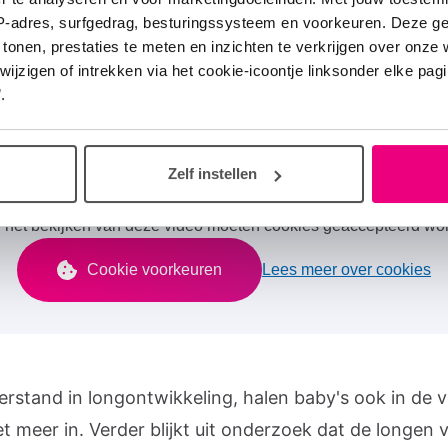
n zijn te klein. Hierdoor krijgt de baby niet genoeg z
IP-adres, surfgedrag, besturingssysteem en voorkeuren. Deze 
 tonen, prestaties te meten en inzichten te verkrijgen over onze
 Baby’s die voor de week 28 worden geboren, maken
zigen of intrekken via het cookie-icoontje linksonder elke pagina
en te weinig surfactant aan waardoor de longblaasje
.
ijven staan, maar dichtklappen.
Zelf instellen
 het bekijken van deze video moeten cookies geaccepteerd wo
Cookie voorkeuren
Lees meer over cookies
erstand in longontwikkeling, halen baby's ook in de 
et meer in. Verder blijkt uit onderzoek dat de longen 