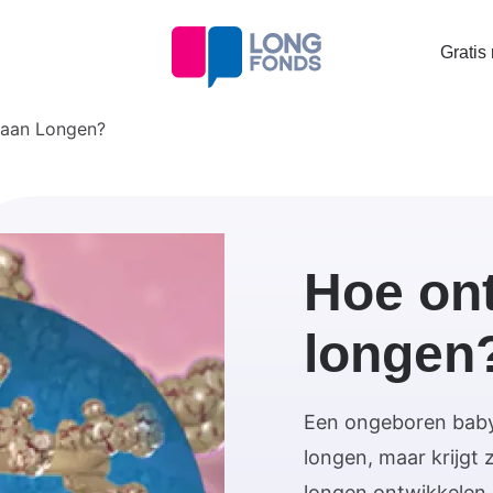
Topta
Gratis
menu
taan Longen?
Hoe on
longen
Een ongeboren baby 
longen, maar krijgt 
longen ontwikkelen 