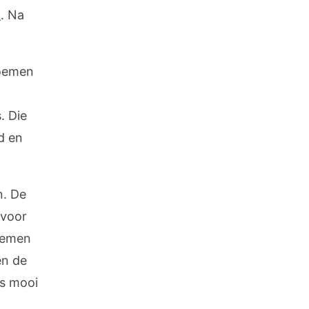
n
. Na
noemen
. Die
d en
n. De
rvoor
ademen
en de
es mooi