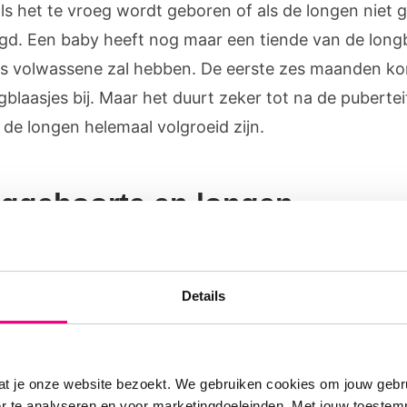
ls het te vroeg wordt geboren of als de longen niet g
gd. Een baby heeft nog maar een tiende van de longb
 als volwassene zal hebben. De eerste zes maanden k
gblaasjes bij. Maar het duurt zeker tot na de pubertei
 de longen helemaal volgroeid zijn.
ggeboorte en longen
ken van een vroeggeboorte als de baby voor week 3
komt. Sinds de jaren tachtig overleven baby’s die te 
Details
 zijn steeds vaker. Een mooie ontwikkeling, die helaa
oor andere problemen. Hoe vroeger een baby gebore
hoe groter het risico op problemen. De longen zijn d
at je onze website bezoekt. We gebruiken cookies om jouw gebru
’. Ze bevatten te weinig echte longblaasjes en bloedva
er te analyseren en voor marketingdoeleinden. Met jouw toeste