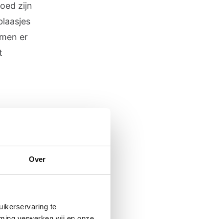
oed zijn
laasjes
omen er
t
7 ter
vroeg
Over
s wel
n
an nog
ikerservaring te
atjes en
mming verwerken wij en onze