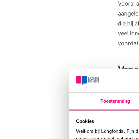
Vooral a
aangele
die hij
veel lon
voordat
Vroe
We spre
wereld 
Toestemming
geboren
zorgt v
Cookies
wordt, 
Welkom bij Longfonds. Fijn d
niet ‘af
optimaliseren, het webverke