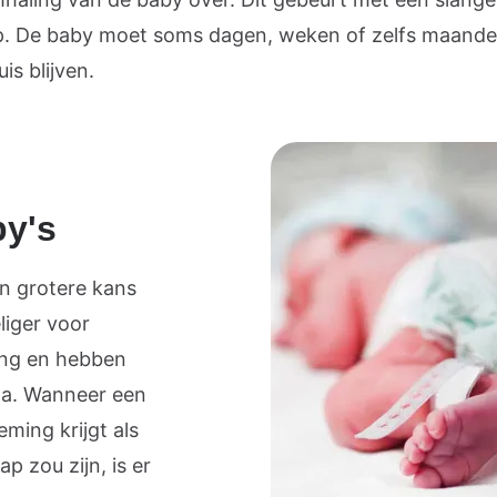
jp. De baby moet soms dagen, weken of zelfs maande
is blijven.
y's
n grotere kans
liger voor
king en hebben
tma. Wanneer een
ming krijgt als
 zou zijn, is er