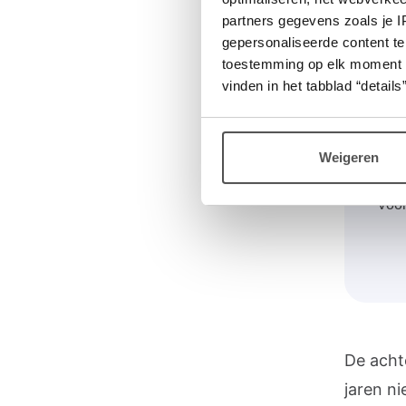
de longe
partners gegevens zoals je 
gepersonaliseerde content te
binnen.
toestemming op elk moment wij
bovendi
vinden in het tabblad “details”
open bl
Weigeren
Voor
De acht
jaren ni