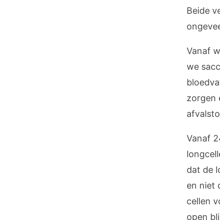
Beide ve
ongevee
Vanaf w
we sacc
bloedvat
zorgen 
afvalst
Vanaf 2
longcel
dat de 
en niet
cellen 
open bl