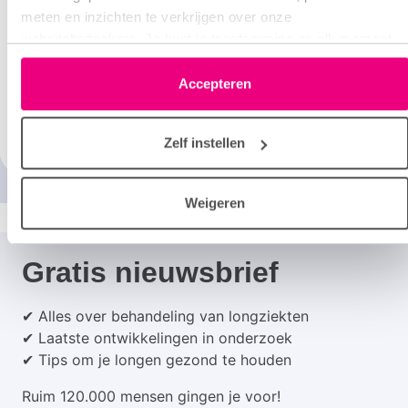
meten en inzichten te verkrijgen over onze
Longblaasjes
websitebezoekers. Je kunt je toestemming op elk moment
wijzigen of intrekken via het cookie-icoontje linksonder elke
Aan de uiteinden van de allerkleinste vertakkingen van de
pagina. De lijst met partners is te vinden in het tabblad
Accepteren
bronchiën zitten de longblaasjes. Die zorgen voor de
“details”.
uitwisseling van zuurstof en afvalstoffen.
Lees verder
Zelf instellen
Weigeren
Gratis nieuwsbrief
✔ Alles over behandeling van longziekten
✔ Laatste ontwikkelingen in onderzoek
✔ Tips om je longen gezond te houden
Ruim 120.000 mensen gingen je voor!