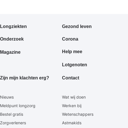
Primair
Longziekten
Gezond leven
footermenu
Onderzoek
Corona
Help mee
Magazine
Lotgenoten
Zijn mijn klachten erg?
Contact
Secundaire
Nieuws
Wat wij doen
footermenu
Meldpunt longzorg
Werken bij
Bestel gratis
Wetenschappers
Zorgverleners
Astmakids