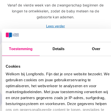
Vanaf de vierde week van de zwangerschap beginnen de
longen te ontwikkelen, zodat de baby meteen na de
geboorte kan ademen.
Lees verder
Toestemming
Details
Over
Bronchiën
Cookies
Lucht die we inademen, gaat via de luchtpijp naar de
bronchiën en zo de longen in. De bronchiën vertakken zich
Welkom bij Longfonds. Fijn dat je onze website bezoekt. We
in de longen weer verder, steeds kleiner en verder.
gebruiken cookies om jouw gebruikerservaring te
optimaliseren, het webverkeer te analyseren en voor
Lees verder
marketingdoeleinden. Met jouw toestemming verwerken wij
en onze partners gegevens zoals je IP-adres, surfgedrag,
besturingssysteem en voorkeuren. Deze gegevens helpen
ons om gepersonaliseerde content te tonen, prestaties te