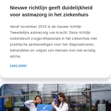
Nieuwe richtlijn geeft duidelijkheid
voor astmazorg in het ziekenhuis
Vanaf november 2025 is de nieuwe richtlijn
Tweedelijns astmazorg van kracht. Deze richtlijn
ondersteunt zorgprofessionals in het ziekenhuis met
praktische aanbevelingen voor het diagnosticeren,
behandelen en volgen van mensen met niet-ernstig
astma.
Lees meer
over
Nieuwe
richtlijn
geeft
duidelijkheid
voor
astmazorg
in
het