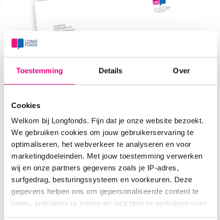
met
nieuw
onderzoeksmodel
Toestemming
Details
Over
Cookies
Welkom bij Longfonds. Fijn dat je onze website bezoekt.
19 december 2025
We gebruiken cookies om jouw gebruikerservaring te
optimaliseren, het webverkeer te analyseren en voor
Onze brief aan de informateur
marketingdoeleinden. Met jouw toestemming verwerken
wij en onze partners gegevens zoals je IP-adres,
Op dit moment geeft de informateur Rianne Letschert
surfgedrag, besturingssysteem en voorkeuren. Deze
vorm aan het nieuwe coalitieakkoord. Vandaag
gegevens helpen ons om gepersonaliseerde content te
ontvangt zij onze brief.
tonen, prestaties te meten en inzichten te verkrijgen over
onze websitebezoekers. Je kunt je toestemming op elk
Lees meer
over