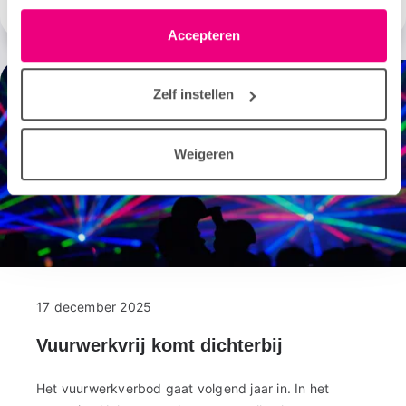
Onze
moment wijzigen of intrekken via het cookie-icoontje
brief
linksonder elke pagina. De lijst met partners is te vinden
Accepteren
aan
in het tabblad “details”.
de
informateur
Zelf instellen
Weigeren
17 december 2025
Vuurwerkvrij komt dichterbij
Het vuurwerkverbod gaat volgend jaar in. In het