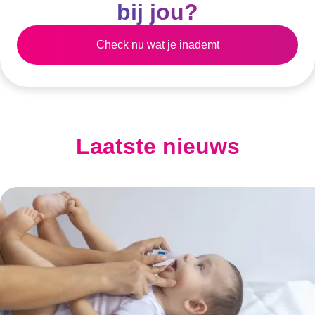
bij jou?
Check nu wat je inademt
Laatste nieuws