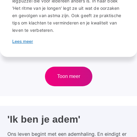
legpuzzel die voor iedereen anders is. In haar boek
'Het ritme van je longen' legt ze uit wat de oorzaken
en gevolgen van astma zijn. Ook geeft ze praktische
tips om klachten te verminderen en je kwaliteit van
leven te verbeteren.
Lees meer
over
Nieuw
boek
biedt
handvatten
voor
Toon meer
omgaan
met
astma
'Ik ben je adem'
Ons leven begint met een ademhaling. En eindigt er