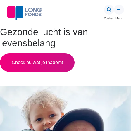
Overslaan
en
naar
Zoeken
Menu
de
inhoud
Gezonde lucht is van
gaan
levensbelang
Check nu wat je inademt