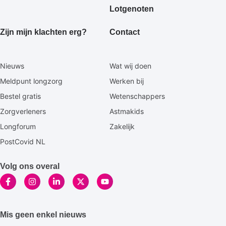
Lotgenoten
Zijn mijn klachten erg?
Contact
Secundaire
Nieuws
Wat wij doen
footermenu
Meldpunt longzorg
Werken bij
Bestel gratis
Wetenschappers
Zorgverleners
Astmakids
Longforum
Zakelijk
PostCovid NL
Volg ons overal
Mis geen enkel nieuws