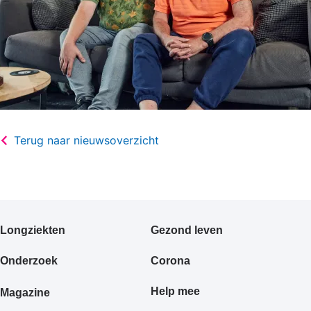
Terug naar nieuwsoverzicht
Primair
Longziekten
Gezond leven
footermenu
Onderzoek
Corona
Help mee
Magazine