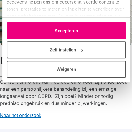
gegevens helpen ons om gepersonaliseerde content te
tonen, prestaties te meten en inzichten te verkrijgen over
onze websitebezoekers. Je kunt je toestemming op elk
moment wijzigen of intrekken via het cookie-icoontje
linksonder elke pagina. De lijst met partners is te vinden
Accepteren
in het tabblad “details”.
Zelf instellen
Dr. Pieter-Paul Hekking...
Weigeren
...van het Franciscus Gasthuis & Vlietland kreeg een
Consortium Grant van 700.000 euro voor zijn onderzoek
naar een persoonlijkere behandeling bij een ernstige
longaanval door COPD. Zijn doel? Minder onnodig
prednisolongebruik en dus minder bijwerkingen.
Naar het onderzoek