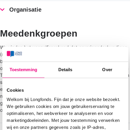
Organisatie
Meedenkgroepen
We vinden het vanzelfsprekend dat ervaringsdeskundigen
(mensen met een longziekte of hun naasten) altijd
betrokken zijn bij wat we doen. Dit geldt ook voor het
opstellen en uitvoeren van ons beleid. Naast een Raad van
Toestemming
Details
Over
Toezicht zijn binnen Longfonds Meedenkgroepen actief én
statutair verankerd. De Meedenkgroepen bestaan uit
ervaringsdeskundigen die op inhoud strategisch
Cookies
meedenken over de ontwikkelingen op het gebied van
Welkom bij Longfonds. Fijn dat je onze website bezoekt.
governance, gezond leven, zelf regie nemen en echte
We gebruiken cookies om jouw gebruikerservaring te
oplossingen.
optimaliseren, het webverkeer te analyseren en voor
marketingdoeleinden. Met jouw toestemming verwerken
wij en onze partners gegevens zoals je IP-adres,