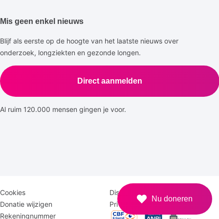
Mis geen enkel nieuws
Blijf als eerste op de hoogte van het laatste nieuws over
onderzoek, longziekten en gezonde longen.
Direct aanmelden
Al ruim 120.000 mensen gingen je voor.
Disclaimer
Logomenu
Cookies
Disclaimer
Nu doneren
menu
Donatie wijzigen
Privacy
Rekeningnummer