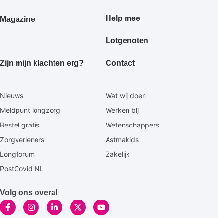
Help mee
Magazine
Lotgenoten
Zijn mijn klachten erg?
Contact
Secundaire
Nieuws
Wat wij doen
footermenu
Meldpunt longzorg
Werken bij
Bestel gratis
Wetenschappers
Zorgverleners
Astmakids
Longforum
Zakelijk
PostCovid NL
Volg ons overal