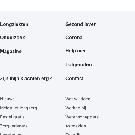
Primair
Longziekten
Gezond leven
footermenu
Onderzoek
Corona
Help mee
Magazine
Lotgenoten
Zijn mijn klachten erg?
Contact
Secundaire
Nieuws
Wat wij doen
footermenu
Meldpunt longzorg
Werken bij
Bestel gratis
Wetenschappers
Zorgverleners
Astmakids
Longforum
Zakelijk