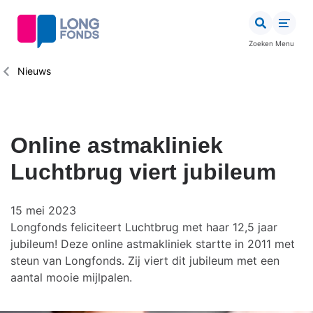
Overslaan
en
naar
Zoeken
Menu
de
inhoud
Kruimelpad
Nieuws
gaan
Online astmakliniek
Luchtbrug viert jubileum
15 mei 2023
Longfonds feliciteert Luchtbrug met haar 12,5 jaar
jubileum! Deze online astmakliniek startte in 2011 met
steun van Longfonds. Zij viert dit jubileum met een
aantal mooie mijlpalen.