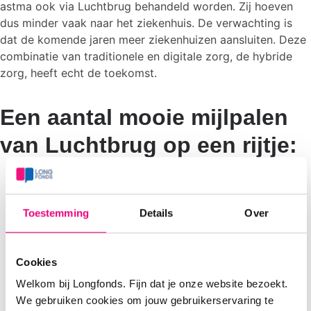
astma ook via Luchtbrug behandeld worden. Zij hoeven
dus minder vaak naar het ziekenhuis. De verwachting is
dat de komende jaren meer ziekenhuizen aansluiten. Deze
combinatie van traditionele en digitale zorg, de hybride
zorg, heeft echt de toekomst.
Een aantal mooie mijlpalen
van Luchtbrug op een rijtje:
In Luchtbrug is inmiddels de 50.000ste astma
controle -vragenlijst ingevuld.
Toestemming
Details
Over
Er is sinds corona - 2020 - ook een Luchtbrug-
variant gelanceerd voor taaislijmziekte (Luchtbrug-
CF). Hierbij kunnen kinderen en volwassenen met
Cookies
taaislijmziekte heel makkelijk in de thuissituatie hun
klachten bijhouden. Ook kunnen ze de longfunctie via
Welkom bij Longfonds. Fijn dat je onze website bezoekt.
de Luchtbrug-app controleren. Dit bespaart een
We gebruiken cookies om jouw gebruikerservaring te