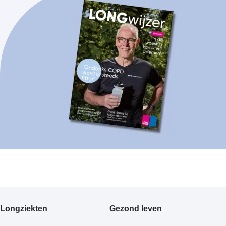
Primair
Longziekten
Gezond leven
footermenu