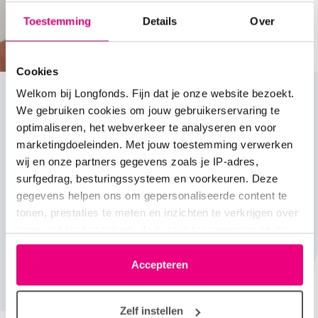
Toestemming
Details
Over
Cookies
Welkom bij Longfonds. Fijn dat je onze website bezoekt.
We gebruiken cookies om jouw gebruikerservaring te
optimaliseren, het webverkeer te analyseren en voor
marketingdoeleinden. Met jouw toestemming verwerken
wij en onze partners gegevens zoals je IP-adres,
Ik heb de regie over mijn COPD terug.
surfgedrag, besturingssysteem en voorkeuren. Deze
gegevens helpen ons om gepersonaliseerde content te
Geert Slob gebruikt digitale zorg
tonen, prestaties te meten en inzichten te verkrijgen over
Lees zijn verhaal
onze websitebezoekers. Je kunt je toestemming op elk
moment wijzigen of intrekken via het cookie-icoontje
linksonder elke pagina. De lijst met partners is te vinden
Accepteren
in het tabblad “details”.
Zelf instellen