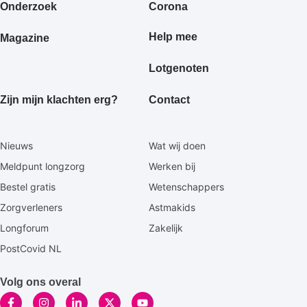
Onderzoek
Corona
Help mee
Magazine
Lotgenoten
Zijn mijn klachten erg?
Contact
Secundaire
Nieuws
Wat wij doen
footermenu
Meldpunt longzorg
Werken bij
Bestel gratis
Wetenschappers
Zorgverleners
Astmakids
Longforum
Zakelijk
PostCovid NL
Volg ons overal