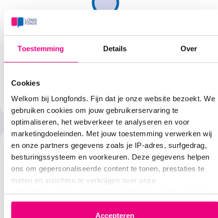
Oorzaken
Toestemming
Details
Over
Pleuritis wordt vaak veroorzaakt door een infectie met een
virus of bacterie, zoals griep.
Cookies
Welkom bij Longfonds. Fijn dat je onze website bezoekt. We
Lees verder
gebruiken cookies om jouw gebruikerservaring te
optimaliseren, het webverkeer te analyseren en voor
marketingdoeleinden. Met jouw toestemming verwerken wij
en onze partners gegevens zoals je IP-adres, surfgedrag,
besturingssysteem en voorkeuren. Deze gegevens helpen
ons om gepersonaliseerde content te tonen, prestaties te
meten en inzichten te verkrijgen over onze
websitebezoekers. Je kunt je toestemming op elk moment
Symptomen
wijzigen of intrekken via het cookie-icoontje linksonder elke
pagina. De lijst met partners is te vinden in het tabblad
Accepteren