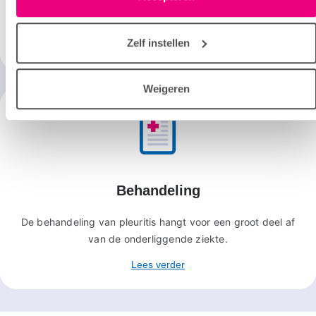
Bij pleuritis heb je last van scherpe pijn op de borst, droge
“details”.
hoest en soms van benauwdheid en koorts.
Zelf instellen
Lees verder
Weigeren
Behandeling
De behandeling van pleuritis hangt voor een groot deel af
van de onderliggende ziekte.
Lees verder