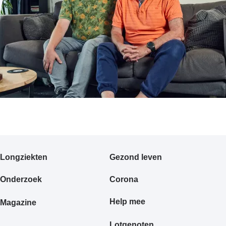
Primair
Longziekten
Gezond leven
footermenu
Onderzoek
Corona
Help mee
Magazine
Lotgenoten