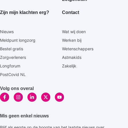
Zijn mijn klachten erg?
Contact
Secundaire
Nieuws
Wat wij doen
footermenu
Meldpunt longzorg
Werken bij
Bestel gratis
Wetenschappers
Zorgverleners
Astmakids
Longforum
Zakelijk
PostCovid NL
Volg ons overal
Mis geen enkel nieuws
Blijf als eerste op de hoogte van het laatste nieuws over