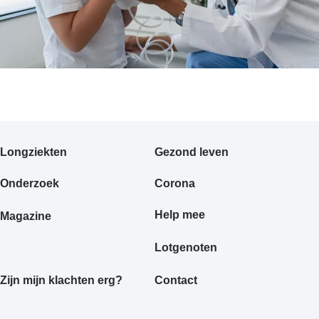
Primair
Longziekten
Gezond leven
footermenu
Onderzoek
Corona
Help mee
Magazine
Lotgenoten
Zijn mijn klachten erg?
Contact