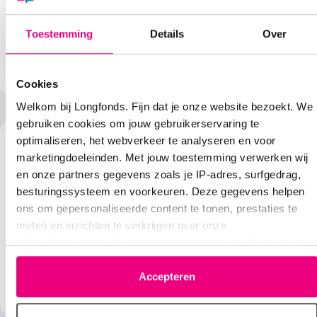
Oorzaak
Verkoudheid is de belangrijkste oorzaak voor hoesten bij
Toestemming
Details
Over
baby’s, maar er zijn er meer.
Lees verder
Cookies
Welkom bij Longfonds. Fijn dat je onze website bezoekt. We
gebruiken cookies om jouw gebruikerservaring te
optimaliseren, het webverkeer te analyseren en voor
marketingdoeleinden. Met jouw toestemming verwerken wij
en onze partners gegevens zoals je IP-adres, surfgedrag,
besturingssysteem en voorkeuren. Deze gegevens helpen
ons om gepersonaliseerde content te tonen, prestaties te
Symptomen
meten en inzichten te verkrijgen over onze
websitebezoekers. Je kunt je toestemming op elk moment
Het is vervelend om te zien dat je baby veel hoest. Meestal
wijzigen of intrekken via het cookie-icoontje linksonder elke
is het niet ernstig.
pagina. De lijst met partners is te vinden in het tabblad
Accepteren
“details”.
Lees verder